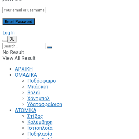
Log In
No Result
View All Result
ΑΡΧΙΚΗ
ΟΜΑΔΙΚΑ
Ποδόσφαιρο
Μπάσκετ
Βόλεϊ
Χάντμπολ
Υδατοσφαίριση
ΑΤΟΜΙΚΑ
Στίβος
Κολύμβηση
Ιστιοπλοΐα
Ποδηλασία