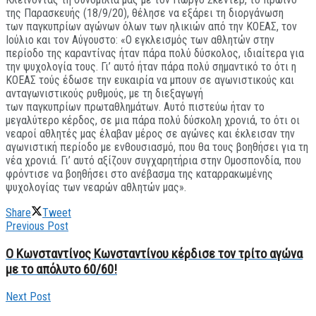
της Παρασκευής (18/9/20), θέλησε να εξάρει τη διοργάνωση
των παγκυπρίων αγώνων όλων των ηλικιών από την ΚΟΕΑΣ, τον
Ιούλιο και τον Αύγουστο: «Ο εγκλεισμός των αθλητών στην
περίοδο της καραντίνας ήταν πάρα πολύ δύσκολος, ιδιαίτερα για
την ψυχολογία τους. Γι’ αυτό ήταν πάρα πολύ σημαντικό το ότι η
ΚΟΕΑΣ τούς έδωσε την ευκαιρία να μπουν σε αγωνιστικούς και
ανταγωνιστικούς ρυθμούς, με τη διεξαγωγή
των παγκυπρίων πρωταθλημάτων. Αυτό πιστεύω ήταν το
μεγαλύτερο κέρδος, σε μια πάρα πολύ δύσκολη χρονιά, το ότι οι
νεαροί αθλητές μας έλαβαν μέρος σε αγώνες και έκλεισαν την
αγωνιστική περίοδο με ενθουσιασμό, που θα τους βοηθήσει για τη
νέα χρονιά. Γι’ αυτό αξίζουν συγχαρητήρια στην Ομοσπονδία, που
φρόντισε να βοηθήσει στο ανέβασμα της καταρρακωμένης
ψυχολογίας των νεαρών αθλητών μας».
Share
Tweet
Previous Post
Ο Κωνσταντίνος Κωνσταντίνου κέρδισε τον τρίτο αγώνα
με το απόλυτο 60/60!
Next Post