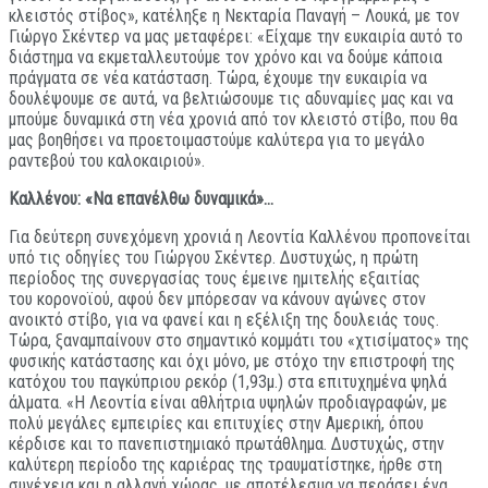
κλειστός στίβος», κατέληξε η Νεκταρία Παναγή – Λουκά, με τον
Γιώργο Σκέντερ να μας μεταφέρει: «Είχαμε την ευκαιρία αυτό το
διάστημα να εκμεταλλευτούμε τον χρόνο και να δούμε κάποια
πράγματα σε νέα κατάσταση. Τώρα, έχουμε την ευκαιρία να
δουλέψουμε σε αυτά, να βελτιώσουμε τις αδυναμίες μας και να
μπούμε δυναμικά στη νέα χρονιά από τον κλειστό στίβο, που θα
μας βοηθήσει να προετοιμαστούμε καλύτερα για το μεγάλο
ραντεβού του καλοκαιριού».
Καλλένου: «Να επανέλθω δυναμικά»…
Για δεύτερη συνεχόμενη χρονιά η Λεοντία Καλλένου προπονείται
υπό τις οδηγίες του Γιώργου Σκέντερ. Δυστυχώς, η πρώτη
περίοδος της συνεργασίας τους έμεινε ημιτελής εξαιτίας
του κορονοϊού, αφού δεν μπόρεσαν να κάνουν αγώνες στον
ανοικτό στίβο, για να φανεί και η εξέλιξη της δουλειάς τους.
Τώρα, ξαναμπαίνουν στο σημαντικό κομμάτι του «χτισίματος» της
φυσικής κατάστασης και όχι μόνο, με στόχο την επιστροφή της
κατόχου του παγκύπριου ρεκόρ (1,93μ.) στα επιτυχημένα ψηλά
άλματα. «Η Λεοντία είναι αθλήτρια υψηλών προδιαγραφών, με
πολύ μεγάλες εμπειρίες και επιτυχίες στην Αμερική, όπου
κέρδισε και το πανεπιστημιακό πρωτάθλημα. Δυστυχώς, στην
καλύτερη περίοδο της καριέρας της τραυματίστηκε, ήρθε στη
συνέχεια και η αλλαγή χώρας, με αποτέλεσμα να περάσει ένα