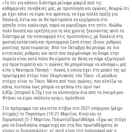
«Το ότι για κάποιο διάστημα μείναμε μακριά από τις
καθημερινές συνήθειές μας, με προπόνηση και αγώνες, θεωρώ ότι
με έχει κάνει να είμαι πιο φρέσκια, να έχω πολλή όρεξη για
δουλειά, έστω και αν θα προτιμούσα να ερχόμουνα στο
γήπεδο στον εγκλεισμό, παρά να γυμνάζομαι στο σπίτι. Νιώθω
πολύ δυνατή και ορεξάτη για τη νέα χρονιά, ξεκινώντας αυτό το
διάστημα με την επαναφορά στις προπονήσεις, με δουλειά στη
φυσική κατάσταση και προσαρμογή ξανά στους ίδιους ρυθμούς
ρουτίνας προετοιμασίας. Από τον Οκτώβρη θα μπούμε σε πιο
εντατικούς ρυθμούς και αυτό που περιμένουμε να δούμε στην
πορεία είναι κατά πόσο θα είμαστε σε θέση να πάμε εξωτερικό
για προετοιμασία και τι αγώνες θα μπορέσουμε να κάνουμε», μας
είπε η Νεκταρία Παναγή – Λουκά, η οποία έχει στο μυαλό της ως
πρωταρχικό στόχο τους Ολυμπιακούς του Τόκιο. «Ο μεγάλος
στόχος είναι το Τόκιο. Μέσα από τους αγώνες, που ελπίζω να
κάνω, πιστεύω πως μπορώ να φτάσω στο όριο των
6,82μ. (ατομικό 6,72μ.) για να υλοποιήσω ένα από τα όνειρά μου.
Φτάνει να είμαι απόλυτα υγιής», πρόσθεσε.
Στο πρόγραμμα του κλειστού στίβου στο 2021 υπάρχουν (μέχρι
στιγμής) το Παγκόσμιο (19-21 Μαρτίου, Κίνα) και το
Ευρωπαϊκό (5-7 Μαρτίου, Πολωνία)Πρωτάθλημα. «Έχω ως στόχο
μου να διεκδικήσω συμμετοχή και στα δύο πρωταθλήματα, αν
γίνουν οι διοργανώσεις, γι’ αυτό είναι στο πρόγραμμά μας ο