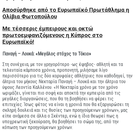
Aποσύρθηκε από το Ευρωπαϊκό Πρωτάθλημα η
Ολίβια Φωτοπούλου
Με τέσσερις έμπειρους και οκτώ
πρωτοεμφανιζόμενους η Κύπρος στο
Ευρωπαϊκό!
Παναγή – Λουκά: «Μεγάλος στόχος το Τόκιο»
Στη συνέχεια, με τον γρηγορότερο -ως έφηβος- αθλητή και τα
τελευταία κάμποσα χρόνια, προπονητή, μιλήσαμε λίγο
περισσότερο για τις δύο κορυφαίες αθλήτριες που καθοδηγεί, την
άλτρια του μήκους Νεκταρία Παναγή – Λουκά και την άλτρια του
ύψους Λεοντία Καλλένου. «Η Νεκταρία χρόνο με τον χρόνο
ωριμάζει, γίνεται πιο σοφή και αποκτά την εμπειρία από τις
μεγάλες διοργανώσεις, που θα τη βοηθήσει να φέρει τις
επιτυχίες. Ίσως φέτος να είναι η χρονιά που θα εξαργυρώσει τη
σκληρή δουλειά και τις θυσίες των προηγούμενων χρόνων», μας
είπε ανάμεσα σε άλλα ο Σκέντερ, ενώ η ίδια θεωρεί πως η
υποχρεωτική ξεκούραση, θα βοηθήσει το σώμα της, από την
κόπωση των προηγούμενων χρόνων.