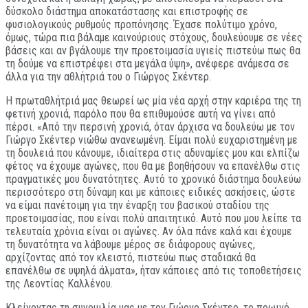
δύσκολο διάστημα αποκατάστασης και επιστροφής σε
φυσιολογικούς ρυθμούς προπόνησης. Έχασε πολύτιμο χρόνο,
όμως, τώρα πια βάλαμε καινούριους στόχους, δουλεύουμε σε νέες
βάσεις και αν βγάλουμε την προετοιμασία υγιείς πιστεύω πως θα
τη δούμε να επιστρέφει στα μεγάλα ύψη», ανέφερε ανάμεσα σε
άλλα για την αθλήτριά του ο Γιώργος Σκέντερ.
Η πρωταθλήτριά μας θεωρεί ως μία νέα αρχή στην καριέρα της τη
φετινή χρονιά, παρόλο που θα επιθυμούσε αυτή να γίνει από
πέρσι. «Από την περσινή χρονιά, όταν άρχισα να δουλεύω με τον
Γιώργο Σκέντερ νιώθω ανανεωμένη. Είμαι πολύ ευχαριστημένη με
τη δουλειά που κάνουμε, ιδιαίτερα στις αδυναμίες μου και ελπίζω
φέτος να έχουμε αγώνες, που θα με βοηθήσουν να επανέλθω στις
πραγματικές μου δυνατότητες. Αυτό το χρονικό διάστημα δουλεύω
περισσότερο στη δύναμη και με κάποιες ειδικές ασκήσεις, ώστε
να είμαι πανέτοιμη για την έναρξη του βασικού σταδίου της
προετοιμασίας, που είναι πολύ απαιτητικό. Αυτό που μου λείπε τα
τελευταία χρόνια είναι οι αγώνες. Αν όλα πάνε καλά και έχουμε
τη δυνατότητα να λάβουμε μέρος σε διάφορους αγώνες,
αρχίζοντας από τον κλειστό, πιστεύω πως σταδιακά θα
επανέλθω σε υψηλά άλματα», ήταν κάποιες από τις τοποθετήσεις
της Λεοντίας Καλλένου.
Κλείνοντας τη συνομιλία μας με τον Γιώργο Σκέντερ, το πρωινό