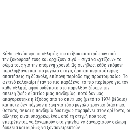
Κάθε φθινόπωρο οι αθλητές του στίβου επιστρέφουν από
την ξεκούρασή τους και αρχίζουν σιγά – σιγά να «χτίζουν» το
σώμα τους για την επόμενη χρονιά. Ως συνήθως, κάθε επόμενη
περιλαμβάνει και πιο μεγάλο στόχο, άρα και περισσότερες
απαιτήσεις τη δύσκολη, επίπονη περίοδο της προετοιμασίας. Το
φετινό καλοκαίρι ήταν το πιο παράξενο, το πιο περίεργο για τον
κάθε αθλητή, αφού ουδέποτε στο παρελθόν ζήσαμε την
απειλή ζωής εξαιτίας μιας πανδημίας, ποτέ δεν μας
απαγορεύτηκε η έξοδος από το σπίτι μας (μετά το 1974 βέβαια)
και ποτέ δεν πάγωσε η ζωή για τόσο μεγάλο χρονικό διάστημα.
Ωστόσο, αν και η πανδημία δυστυχώς παραμένει στον ορίζοντα, οι
αθλητές είναι υποχρεωμένοι, από τη στιγμή που τους
επιτρέπεται, να ξαναμπούν στα γήπεδα, να ξαναρχίσουν σκληρή
δουλειά και κυρίως να ξαναονειρευτούν.