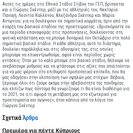
Αυτές τις ημέρες στο Εθνικό Στάδιο Στίβου του ΓΣΠ, βρίσκεται
και ο Γιώργος Σκέντερ, μαζί με τις αθλήτριές του, Νεκταρία
Παναγή, Λεοντία Καλλένου, Αλεξάνδρα Σκέντερ και Μαρία
Αντωνίου, για να δουλέψουν σε σημαντικά κομμάτια, πριν από την
έναρξη του βασικού σταδίου της προετοιμασίας. «Βρισκόμαστε σε
μια περίοδο επαναφοράς στις προπονήσεις, δουλεύοντας στη
φυσική κατάσταση και να μπούμε δυναμικά τον Οκτώβριο στο πολύ
σημαντικό βασικό στάδιο. Η κάθε αθλήτρια, αυτό το διάστημα,
δουλεύει παράλληλα και στις αδυναμίες της, στις οποίες
μπορούμε να επικεντρωθούμε, αφού είναι περίοδος χωρίς
εντάσεις. Όταν με το καλό μπούμε στο βασικό στάδιο, θέλουμε να
ανεβάσουμε ρυθμούς και να φτάσουμε στις αξίες που απαιτούνται
για να μας φέρουν στο επιθυμητό προπονητικό επίπεδο, που θα
μας οδηγήσει στην υλοποίηση των υψηλών μας στόχων. Βέβαια,
ξέρουμε όλοι ότι ζούμε ακόμη στην αβεβαιότητα της πανδημίας
και ελπίζω πως σύντομα θα γνωρίζουμε τι θα είναι διαθέσιμο για
το 2021, σε ό,τι αφορά τη μετάβασή μας στο εξωτερικό για
προετοιμασία και αγώνες», ήταν κάποια από τα λόγια του
Γιώργου Σκέντερ.
Σχετικά
Άρθρα
Πρεμιέρα για πέντε Κύπριους