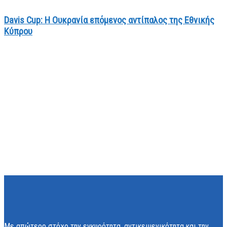
Davis Cup: Η Oυκρανία επόμενος αντίπαλος της Εθνικής
Κύπρου
Με απώτερο στόχο την εγκυρότητα, αντικειμενικότητα και την