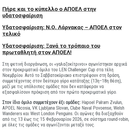
Πήρε και το κύπελλο ο ΑΠΟΕΛ στην
υδατοσφαίριση
Yδατοσφαίριση: Ν.Ο. Λάρνακας – ΑΠΟΕΛ στον
τελικό
Υδατοσφαίριση: Ξανά το τρόπαιο του
πρωταθλητή στον ΑΠΟΕΛ!
Στη φετινή διοργάνωση, οι «γαλαζοκίτρινοι» αγωνίστηκαν αρχικά
στον προκριματικό όμιλο του LEN Challenger Cup στα τέλη
Νοεμβρίου. Αυτό το Σαββατοκύριακο επιστρέφουν στη δράση,
συμμετέχοντας στον δεύτερο γύρο κατάταξης (13η–18η θέση),
μαζί με τις υπόλοιπες ομάδες που δεν κατάφεραν να
εξασφαλίσουν πρόκριση από τον πρώτο προκριματικό γύρο.
Στον ίδιο όμιλο συμμετέχουν έξι ομάδες:
Hapoel Palram Zvulun,
APOEL Nicosia, VK Ljubljana Slovan, Clube Naval Povoense, Welsh
Wanderers και West London Penguins. Οι αγώνες θα διεξαχθούν
από τις 13 έως τις 15 Φεβρουαρίου 2026, σε σύστημα round-robin,
με όλες τις ομάδες να αγωνίζονται μεταξύ τους.