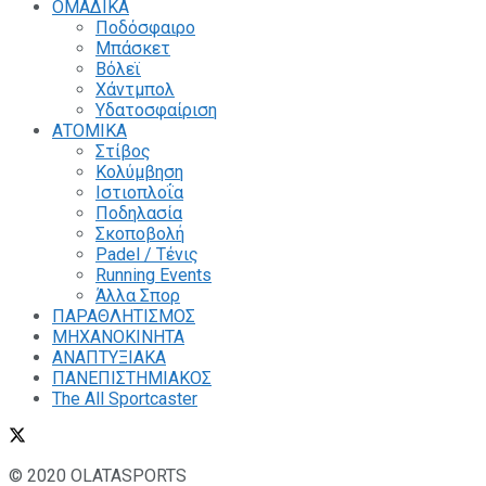
ΟΜΑΔΙΚΑ
Ποδόσφαιρο
Μπάσκετ
Βόλεϊ
Χάντμπολ
Υδατοσφαίριση
ΑΤΟΜΙΚΑ
Στίβος
Κολύμβηση
Ιστιοπλοΐα
Ποδηλασία
Σκοποβολή
Padel / Τένις
Running Events
Άλλα Σπορ
ΠΑΡΑΘΛΗΤΙΣΜΟΣ
ΜΗΧΑΝΟΚΙΝΗΤΑ
ΑΝΑΠΤΥΞΙΑΚΑ
ΠΑΝΕΠΙΣΤΗΜΙΑΚΟΣ
The All Sportcaster
© 2020 OLATASPORTS