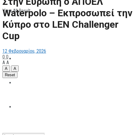
Στην Ευρώπη ο ΑΠΟΕΛ
Waterpolo – Εκπροσωπεί την
View All Result
ΠΑΡΑΘΛΗΤΙΣΜΟΣ
Κύπρο στο LEN Challenger
Cup
ΜΗΧΑΝΟΚΙΝΗΤΑ
12 Φεβρουαρίου, 2026
0
0
ΑΝΑΠΤΥΞΙΑΚΑ
A
A
A
A
Reset
ΠΑΝΕΠΙΣΤΗΜΙΑΚΟΣ
The All Sportcaster