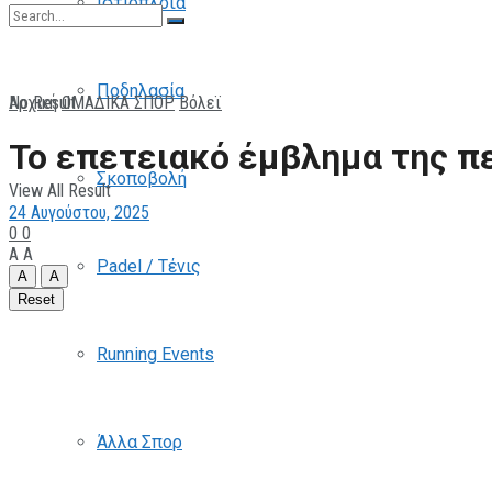
Ιστιοπλοΐα
Ποδηλασία
No Result
Αρχική
ΟΜΑΔΙΚΑ ΣΠΟΡ
Βόλεϊ
Το επετειακό έμβλημα της π
Σκοποβολή
View All Result
24 Αυγούστου, 2025
0
0
A
A
Padel / Τένις
A
A
Reset
Running Events
Άλλα Σπορ