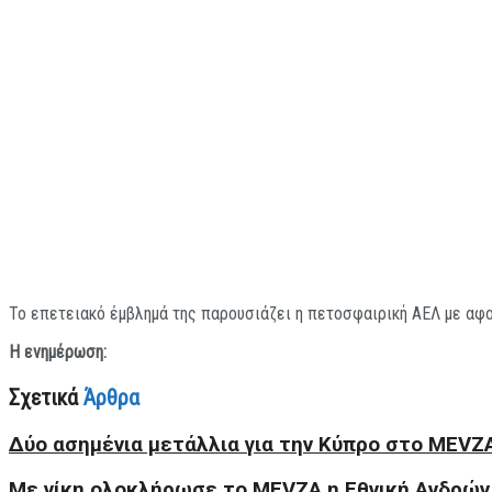
Το επετειακό έμβλημά της παρουσιάζει η πετοσφαιρική ΑΕΛ με αφο
Η ενημέρωση:
Σχετικά
Άρθρα
Δύο ασημένια μετάλλια για την Κύπρο στο MEVZA
Με νίκη ολοκλήρωσε το MEVZA η Εθνική Ανδρών,