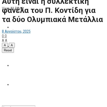
Αυτή ειναι η συλλεκτική
φανέλα του Π. Κοντίδη για
View All Result
ΠΑΡΑΘΛΗΤΙΣΜΟΣ
τα δύο Ολυμπιακά Μετάλλια
ΜΗΧΑΝΟΚΙΝΗΤΑ
8 Αυγούστου, 2025
0
0
A
A
A
A
ΑΝΑΠΤΥΞΙΑΚΑ
Reset
ΠΑΝΕΠΙΣΤΗΜΙΑΚΟΣ
The All Sportcaster