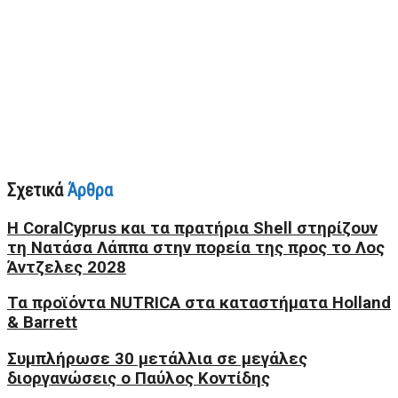
Σχετικά
Άρθρα
Η CoralCyprus και τα πρατήρια Shell στηρίζουν
τη Νατάσα Λάππα στην πορεία της προς το Λος
Άντζελες 2028
Τα προϊόντα NUTRICA στα καταστήματα Holland
& Barrett
Συμπλήρωσε 30 μετάλλια σε μεγάλες
διοργανώσεις ο Παύλος Κοντίδης