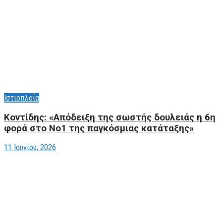
Ιστιοπλοΐα
Κοντίδης: «Aπόδειξη της σωστής δουλειάς η 6η
φορά στο Νο1 της παγκόσμιας κατάταξης»
11 Ιουνίου, 2026