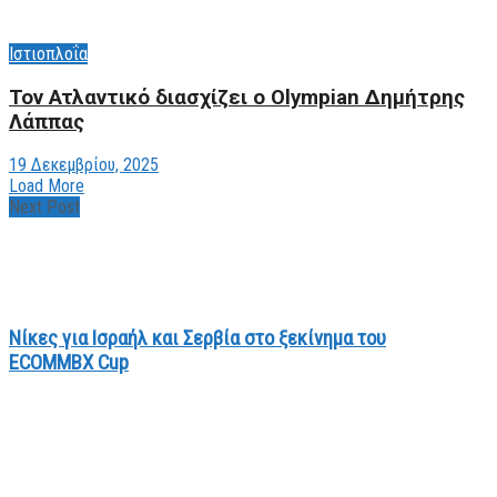
Ιστιοπλοΐα
Τον Ατλαντικό διασχίζει ο Olympian Δημήτρης
Λάππας
19 Δεκεμβρίου, 2025
Load More
Next Post
Νίκες για Ισραήλ και Σερβία στο ξεκίνημα του
ECOMMBX Cup