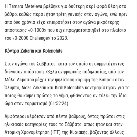
Η Τamara Meteleva βρέθηκε για δεύτερη σερί φορά θέση στο
βάθρο, καθώς πέρσι ήταν τρίτη γενικής στον αγώνα, ενώ πριν
από δύο χρόνια είχε επικρατήσει στον αγώνα μικρότερης
απόστασης «0-1000» που είχε πραγματοποιηθεί στο πλαίσιο
του «0-2000 Challenge» το 2023.
Κόντρα
Zakarin
και
Kolenchits
Στον αγώνα του Σαββάτου, κατά τον οποίο οι συμμετέχοντες
διένυσαν απόσταση 73χλμ ανηφορικής ποδηλασίας, από τον
Μόλο Λεμεσού μέχρι την ψηλότερη κορυφή της Κύπρου στον
Όλυμπο, Aidar Zakarin και Kirill Kolenchits κοντραρίστηκαν για το
ποιος θα κόψει πρώτος το νήμα, φθάνοντας εν τέλει την ίδια
ώρα στον τερματισμό (01:52:24).
Αμφότεροι κέρδισαν από πέντε βαθμούς, όντας πρώτοι στις
ηλικιακές κατηγορίες τους το Σάββατο, όπως ήταν και στην
Ατομική Χρονομέτρηση (ΙΤΤ) της Κυριακής, βάζοντας άλλους