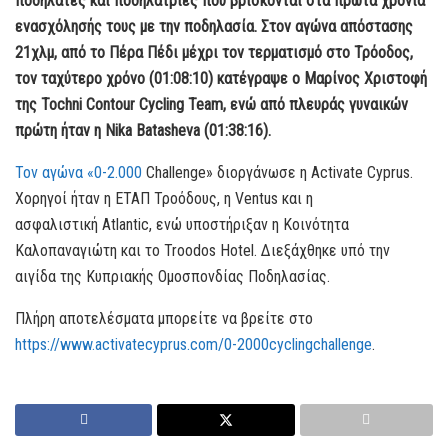
ποδηλάτες και ποδηλάτριες που βρίσκονται στα πρώτα χρόνια
ενασχόλησής τους με την ποδηλασία. Στον αγώνα απόστασης
21χλμ, από το Πέρα Πέδι μέχρι τον τερματισμό στο Τρόοδος,
τον ταχύτερο χρόνο (01:08:10) κατέγραψε ο Μαρίνος Χριστοφή
της Tochni Contour Cycling Team, ενώ από πλευράς γυναικών
πρώτη ήταν η Nika Batasheva (01:38:16).
Τον αγώνα «0-2.000
Challenge» διοργάνωσε η Activate Cyprus.
Χορηγοί ήταν η ΕΤΑΠ Τροόδους, η Ventus και η
ασφαλιστική Atlantic, ενώ υποστήριξαν η Κοινότητα
Καλοπαναγιώτη και το Troodos Hotel. Διεξάχθηκε υπό την
αιγίδα της Κυπριακής Ομοσπονδίας Ποδηλασίας.
Πλήρη αποτελέσματα μπορείτε να βρείτε στο
https://www.activatecyprus.com/0-2000cyclingchallenge
.