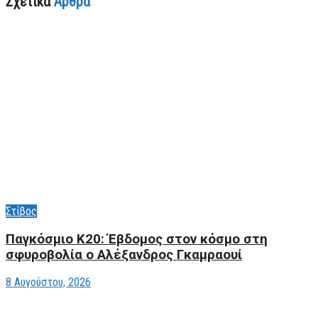
Σχετικά
Άρθρα
Στίβος
Παγκόσμιο Κ20: Έβδομος στον κόσμο στη
σφυροβολία ο Αλέξανδρος Γκαμραουί
8 Αυγούστου, 2026