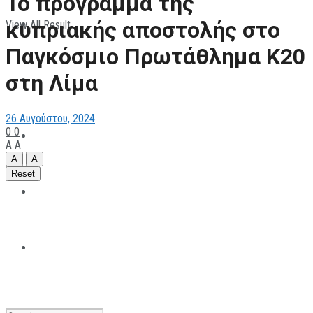
Το πρόγραμμα της
κυπριακής αποστολής στο
View All Result
ΠΑΡΑΘΛΗΤΙΣΜΟΣ
Παγκόσμιο Πρωτάθλημα Κ20
στη Λίμα
ΜΗΧΑΝΟΚΙΝΗΤΑ
26 Αυγούστου, 2024
0
0
ΑΝΑΠΤΥΞΙΑΚΑ
A
A
A
A
Reset
ΠΑΝΕΠΙΣΤΗΜΙΑΚΟΣ
The All Sportcaster