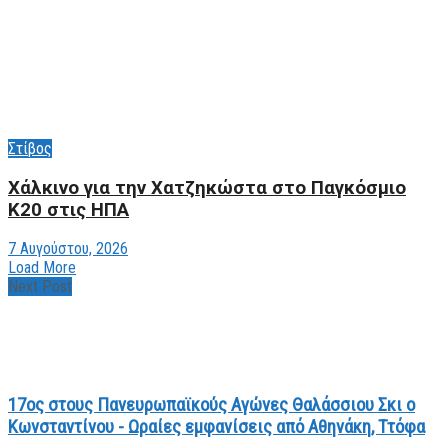
Στίβος
Xάλκινο για την Χατζηκώστα στο Παγκόσμιο
Κ20 στις ΗΠΑ
7 Αυγούστου, 2026
Load More
Next Post
17ος στους Πανευρωπαϊκούς Αγώνες Θαλάσσιου Σκι ο
Κωνσταντίνου - Ωραίες εμφανίσεις από Αθηνάκη, Ττόφα