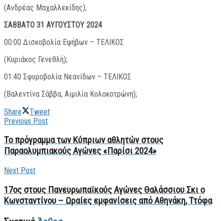
(Ανδρέας Μαχαλλεκίδης);
ΣΑΒΒΑΤΟ 31 ΑΥΓΟΥΣΤΟΥ 2024
00:00 Δισκοβολία Εφήβων – ΤΕΛΙΚΟΣ
(Κυριάκος Γενεθλή);
01:40 Σφυροβολία Νεανίδων – ΤΕΛΙΚΟΣ
(Βαλεντίνα Σάββα, Αιμιλία Κολοκοτρώνη);
Share
Tweet
Previous Post
Το πρόγραμμα των Κύπριων αθλητών στους
Παραολυμπιακούς Αγώνες «Παρίσι 2024»
Next Post
17ος στους Πανευρωπαϊκούς Αγώνες Θαλάσσιου Σκι ο
Κωνσταντίνου – Ωραίες εμφανίσεις από Αθηνάκη, Ττόφα