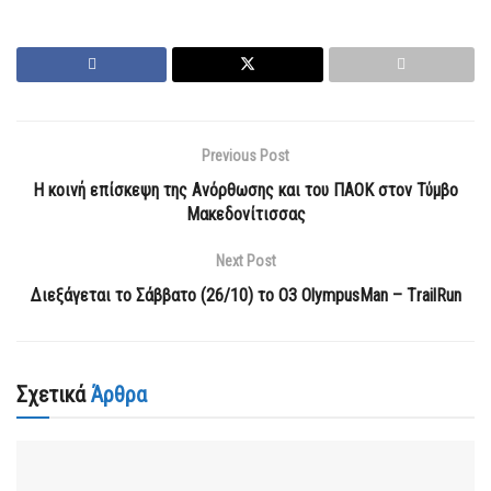
Previous Post
H κοινή επίσκεψη της Ανόρθωσης και του ΠΑΟΚ στον Τύμβο
Μακεδονίτισσας
Next Post
Διεξάγεται το Σάββατο (26/10) το O3 OlympusMan – ΤrailRun
Σχετικά
Άρθρα