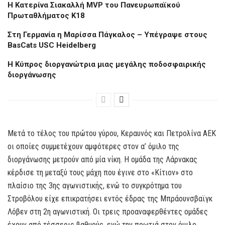
H Kατερίνα Σιακαλλή MVP του Πανευρωπαϊκού
Πρωταθλήματος Κ18
Στη Γερμανία η Μαρίσσα Πάγκαλος – Υπέγραψε στους
BasCats USC Heidelberg
Η Κύπρος διοργανώτρια μιας μεγάλης ποδοσφαιρικής
διοργάνωσης
Μετά το τέλος του πρώτου γύρου, Κεραυνός και Πετρολίνα ΑΕΚ
οι οποίες συμμετέχουν αμφότερες στον α’ όμιλο της
διοργάνωσης μετρούν από μία νίκη. Η ομάδα της Λάρνακας
κέρδισε τη μεταξύ τους μάχη που έγινε στο «Κίτιον» στο
πλαίσιο της 3ης αγωνιστικής, ενώ το συγκρότημα του
Στροβόλου είχε επικρατήσει εντός έδρας της Μπράουνσβαϊγκ
Λόβεν στη 2η αγωνιστική. Οι τρεις προαναφερθέντες ομάδες
έχουν από τέσσερις βαθμούς, ενώ την πρωτιά στον όμιλο