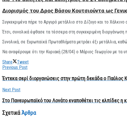
Διορισμός του Δρος Βάσου Κουτσιούντα ως Γενι
Συγκεκριμένα πήρε το Αργυρό μετάλλιο στο Δίζυγο και το Χάλκινο 
Έτσι, συνολικά έφθασε τα τέσσερα στη συγκεκριμένη διοργάνωση πή
Συνολικά, σε Ευρωπαϊκά Πρωταθλήματα μετράει έξι μετάλλια, καθώ
Nα αναφέρουμε ότι την Κυριακή (28/04) ο Μάριος Γεωργίου με τα υ
Share
Tweet
Previous Post
Έντεκα σερί διοργανώσεις στην πρώτη δεκάδα ο Παύλος 
Next Post
Στο Πανευρωπαϊκό του Λονάτο εναποθέτει τις ελπίδες η 
Σχετικά
Άρθρα