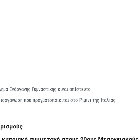
ημα Ενόργανης Γυμναστικής είναι απίστευτο.
ιοργάνωση που πραγματοποιείται στο Ρίμινι της Ιταλίας.
ορισμούς
η κυπριακή συμμετοχή στους 20ους Μεσογειακούς