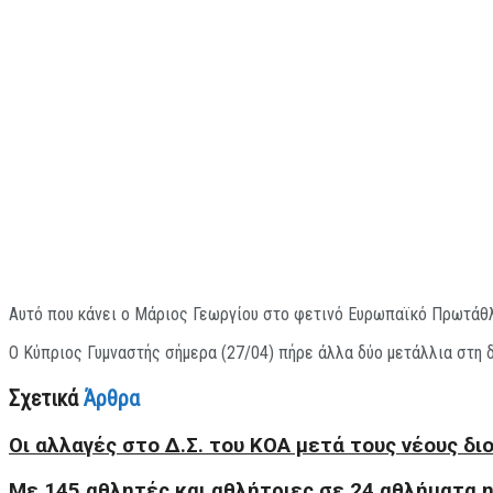
Αυτό που κάνει ο Μάριος Γεωργίου στο φετινό Ευρωπαϊκό Πρωτάθλ
Ο Κύπριος Γυμναστής σήμερα (27/04) πήρε άλλα δύο μετάλλια στη δ
Σχετικά
Άρθρα
Οι αλλαγές στο Δ.Σ. του ΚΟΑ μετά τους νέους δι
Με 145 αθλητές και αθλήτριες σε 24 αθλήματα 