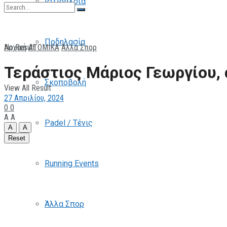
Ιστιοπλοΐα
Ποδηλασία
No Result
Αρχική
ΑΤΟΜΙΚΑ
Άλλα Σπορ
Τεράστιος Μάριος Γεωργίου,
Σκοποβολή
View All Result
27 Απριλίου, 2024
0
0
A
A
Padel / Τένις
A
A
Reset
Running Events
Άλλα Σπορ