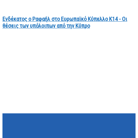
Ενδέκατος ο Ραφαήλ στο Ευρωπαϊκό Κύπελλο Κ14 - Οι
θέσεις των υπόλοιπων από την Κύπρο