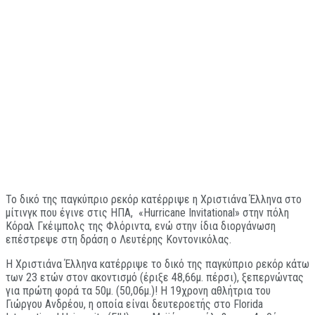
Το δικό της παγκύπριο ρεκόρ κατέρριψε η Χριστιάνα Έλληνα στο
μίτινγκ που έγινε στις ΗΠΑ, «Hurricane Invitational» στην πόλη
Κόραλ Γκέιμπολς της Φλόριντα, ενώ στην ίδια διοργάνωση
επέστρεψε στη δράση ο Λευτέρης Κοντονικόλας.
Η Χριστιάνα Έλληνα κατέρριψε το δικό της παγκύπριο ρεκόρ κάτω
των 23 ετών στον ακοντισμό (έριξε 48,66μ. πέρσι), ξεπερνώντας
για πρώτη φορά τα 50μ. (50,06μ.)! Η 19χρονη αθλήτρια του
Γιώργου Ανδρέου, η οποία είναι δευτεροετής στο Florida