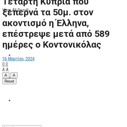
Τέταρτη Κύπρια που
ξεπερνά τα 50μ. στον
View All Result
ΠΑΡΑΘΛΗΤΙΣΜΟΣ
ακοντισμό η Έλληνα,
επέστρεψε μετά από 589
ΜΗΧΑΝΟΚΙΝΗΤΑ
ημέρες ο Κοντονικόλας
ΑΝΑΠΤΥΞΙΑΚΑ
16 Μαρτίου, 2024
0
0
A
A
A
A
ΠΑΝΕΠΙΣΤΗΜΙΑΚΟΣ
Reset
The All Sportcaster