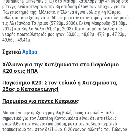
International University (FIU) στο Μαϊάμι, κατέλαβε την 4η θέση στο
μίτινγκ, ενώ κατέγραψε την 3η επίδοση όλων των εποχών για το
Πανεπιστήμιό της! Μάλιστα, η Έλληνα έγινε μόλις η 4η Κύπρια
αθλήτρια που ξεπερνά τα 50 μέτρα στον ακοντισμό γυναικών, μετά
τις Αλεξάνδρα Τσιήσιου (57,20μ., 2006), Ελένη Μαυρουδή (51,88μ.,
2012) και Κάρλα Λέλα (51,51μ., 2003). Κατά σειρά οι βολές της
νεαρής πρωταθλήτριάς μας ήταν: 50,06μ., 48,82μ., 47,91μ., 47,23μ.,
49,66μ., 49,41μ.
Σχετικά
Άρθρα
Xάλκινο για την Χατζηκώστα στο Παγκόσμιο
Κ20 στις ΗΠΑ
Παγκόσμιο Κ20: Στον τελικό η Χατζηκώστα,
25ος ο Κατσαντώνης!
Πρεμιέρα για πέντε Κύπριους
Μπορεί να μην έριξε τη μεγάλη βολή, όμως το πολύ – πολύ
σημαντικό για τον Λευτέρη Κοντονικόλα είναι ότι επιτέλους
επανήλθε στην αγωνιστική δράση, μετά τον σοβαρό περσινό
τραυματισμό του στον δεξί ώμο. Ο 20χρονος αθλητής του Γιώργου