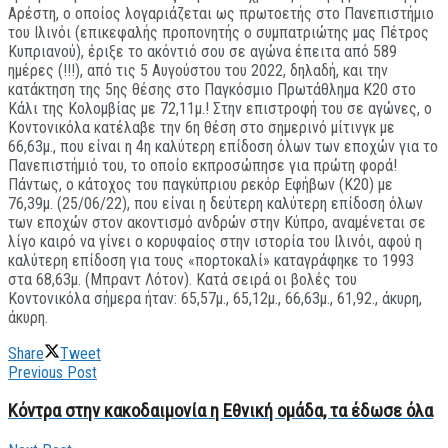
Αρέστη, ο οποίος λογαριάζεται ως πρωτοετής στο Πανεπιστήμιο
του Ιλινόι (επικεφαλής προπονητής ο συμπατριώτης μας Πέτρος
Κυπριανού), έριξε το ακόντιό σου σε αγώνα έπειτα από 589
ημέρες (!!!), από τις 5 Αυγούστου του 2022, δηλαδή, και την
κατάκτηση της 5ης θέσης στο Παγκόσμιο Πρωτάθλημα Κ20 στο
Κάλι της Κολομβίας με 72,11μ.! Στην επιστροφή του σε αγώνες, ο
Κοντονικόλα κατέλαβε την 6η θέση στο σημερινό μίτινγκ με
66,63μ., που είναι η 4η καλύτερη επίδοση όλων των εποχών για το
Πανεπιστήμιό του, το οποίο εκπροσώπησε για πρώτη φορά!
Πάντως, ο κάτοχος του παγκύπριου ρεκόρ Εφήβων (Κ20) με
76,39μ. (25/06/22), που είναι η δεύτερη καλύτερη επίδοση όλων
των εποχών στον ακοντισμό ανδρών στην Κύπρο, αναμένεται σε
λίγο καιρό να γίνει ο κορυφαίος στην ιστορία του Ιλινόι, αφού η
καλύτερη επίδοση για τους «πορτοκαλί» καταγράφηκε το 1993
στα 68,63μ. (Μπραντ Λότον). Κατά σειρά οι βολές του
Κοντονικόλα σήμερα ήταν: 65,57μ., 65,12μ., 66,63μ., 61,92., άκυρη,
άκυρη.
Share
Tweet
Previous Post
Κόντρα στην κακοδαιμονία η Εθνική ομάδα, τα έδωσε όλα