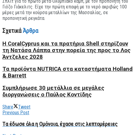
Σπλιτ για το πρώτο μετα-Ολυμπιακό καμπ, με τον προπονητή του
Γιόζο Γιάκελιτς. Είχε την πρώτη επαφή με το νερό ακριβώς 100
μέρες μετά την κούρσα μεταλλίων της Μασσαλίας, σε
προπονητική ρεγκάτα.
Σχετικά
Άρθρα
Η CoralCyprus και τα πρατήρια Shell στηρίζουν
τη Νατάσα Λάππα στην πορεία της προς το Λος
Άντζελες 2028
Τα προϊόντα NUTRICA στα καταστήματα Holland
& Barrett
Συμπλήρωσε 30 μετάλλια σε μεγάλες
διοργανώσεις ο Παύλος Κοντίδης
Share
Tweet
Previous Post
Tα έδωσε όλα η Ομόνοια, έχασε στις λεπτομέρειες