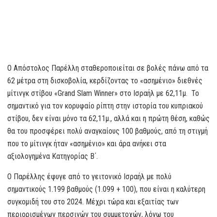
O Απόστολος Παρέλλη σταθεροποιείται σε βολές πάνω από τα
62 μέτρα στη δισκοβολία, κερδίζοντας το «ασημένιο» διεθνές
μίτινγκ στίβου «Grand Slam Winner» στο Ισραήλ με 62,11μ. Το
σημαντικό για τον κορυφαίο ρίπτη στην ιστορία του κυπριακού
στίβου, δεν είναι μόνο τα 62,11μ., αλλά και η πρώτη θέση, καθώς
θα του προσφέρει πολύ αναγκαίους 100 βαθμούς, από τη στιγμή
που το μίτινγκ ήταν «ασημένιο» και άρα ανήκει στα
αξιολογημένα Κατηγορίας Β΄.
Ο Παρέλλης έφυγε από το γειτονικό Ισραήλ με πολύ
σημαντικούς 1.199 βαθμούς (1.099 + 100), που είναι η καλύτερη
συγκομιδή του στο 2024. Μέχρι τώρα και εξαιτίας των
περιορισμένων περσινών του συμμετοχών, λόγω του