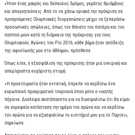
«Ήταν ένας μακρύς και δύσκολος δρόμος, γεμάτος θριάμβους
και απογοητεύσεις. Από το να χάσω οριακά την πρόκριση σε
προηγούμενες Ολυμπιακές διοργανώσεις μέχρι να ξεπεράσω
προσωπικές απώλειες, όπως τον θάνατο του πατέρα και του
παππού μουν κατά τη διάρκεια της πρόκρισης για τους
Ολυμπιακούς Αγώνες του Ρίο 2016, κάθε βήμα ήταν απόδειξη
της αφοσίωσής μου στο άθλημα», πρόσθεσε.
Όπως είπε, η εξασφάλιση της πρόκρισης ήταν μια ονειρική και
απερίγραπτα ευχάριστη στιγμή.
«Η προετοιμασία ήταν εντατική, έπρεπε να κερδίσω ένα
ευρωπαϊκό προκριματικό τουρνουά όπου μόνο ο νικητής
πήγαινε. Δούλεψα ακατάπαυστα για να διασφαλίσω ότι θα είμαι
σε κορυφαία κατάσταση την ημέρα του αγώνα και να κερδίσω
τον αγώνα για να εξασφαλίσω το εισιτήριό μου για το Παρίσι»,
σημείωσε.