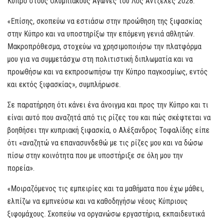
Κύπρο στους Ολυμπιακούς Αγώνες του Λος Άντζελες 2028.
«Επίσης, σκοπεύω να εστιάσω στην προώθηση της ξιφασκίας
στην Κύπρο και να υποστηρίξω την επόμενη γενιά αθλητών.
Μακροπρόθεσμα, στοχεύω να χρησιμοποιήσω την πλατφόρμα
μου για να συμμετάσχω στη πολιτιστική διπλωματία και να
προωθήσω και να εκπροσωπήσω την Κύπρο παγκοσμίως, εντός
και εκτός ξιφασκίας», συμπλήρωσε.
Σε παρατήρηση ότι κάνει ένα άνοιγμα και προς την Κύπρο και τι
είναι αυτό που αναζητά από τις ρίζες του και πώς σκέφτεται να
βοηθήσει την κυπριακή ξιφασκία, ο Αλέξανδρος Τοφαλίδης είπε
ότι «αναζητώ να επανασυνδεθώ με τις ρίζες μου και να δώσω
πίσω στην κοινότητα που με υποστήριξε σε όλη μου την
πορεία».
«Μοιραζόμενος τις εμπειρίες και τα μαθήματα που έχω μάθει,
ελπίζω να εμπνεύσω και να καθοδηγήσω νέους Κύπριους
ξιφομάχους. Σκοπεύω να οργανώσω εργαστήρια, εκπαιδευτικά