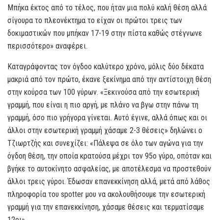
Μπήκα έκτος από το τέλος, που ήταν μια πολύ καλή θέση αλλά
σίγουρα το πλεονέκτημα το είχαν οι πρώτοι τρεις των
δοκιμαστικών που μπήκαν 17-19 στην πίστα καθώς στέγνωνε
περισσότερο» αναφέρει.
Καταγράφοντας τον όγδοο καλύτερο χρόνο, μόλις δύο δέκατα
μακριά από τον πρώτο, έκανε ξεκίνημα από την αντίστοιχη θέση
στην κούρσα των 100 γύρων. «Ξεκινούσα από την εσωτερική
γραμμή, που είναι η πιο αργή, με πλάνο να βγω στην πάνω τη
γραμμή, όσο πιο γρήγορα γίνεται. Αυτό έγινε, αλλά όπως και οι
άλλοι στην εσωτερική γραμμή χάσαμε 2-3 θέσεις» δηλώνει ο
Τζιωρτζής και συνεχίζει: «Πάλεψα σε όλο των αγώνα για την
όγδοη θέση, την οποία κρατούσα μέχρι τον 95ο γύρο, οπόταν και
βγήκε το αυτοκίνητο ασφαλείας, με αποτέλεσμα να προστεθούν
άλλοι τρεις γύροι. Έδωσαν επανεκκίνηση αλλά, μετά από λάθος
πληροφορία του spotter μου να ακολουθήσουμε την εσωτερική
γραμμή για την επανεκκίνηση, χάσαμε θέσεις και τερματίσαμε
12οι».