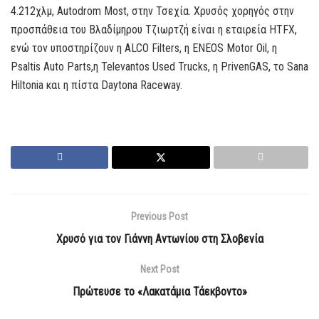
4.212χλμ, Autodrom Most, στην Τσεχία. Χρυσός χορηγός στην
προσπάθεια του Βλαδίμηρου Τζιωρτζή είναι η εταιρεία HTFX,
ενώ τον υποστηρίζουν η ALCO Filters, η ENEOS Motor Oil, η
Psaltis Auto Parts,η Televantos Used Trucks, η PrivenGAS, το Sana
Hiltonia και η πίστα Daytona Raceway.
Previous Post
Xρυσό για τον Γιάννη Αντωνίου στη Σλοβενία
Next Post
Πρώτευσε το «Λακατάμια Τάεκβοντο»