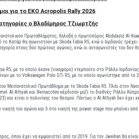
ι για το EKO Acropolis Rally 2026
 κατηγορίες ο Βλαδίμηρος Τζιωρτζής
ανατολικού Πρωταθλήματος, δηλαδή ο πρωτοπόρος Abdulaziz Al-Kuwar
ό το Κατάρ θα αγωνιστούν με Skoda Fabia R5, ενώ ο Ιορδανός τρέχει 
ατηγορία στους δύο πρώτους αγώνες, ενώ οι ανταγωνιστές του δεν θ
abia R5, με το οποίο έκανε (νικηφόρο) ντεμπούτο στο Ράλλυ Ιορδανία
όνων με το Volkswagen Polo GTi R5, με το οποίο αγωνίστηκε από το 
ο του Μεσανατολικό Πρωτάθλημα με το Skoda Fabia R5. Πλάι στον Nas
mel. Al-Attiyah και Bernacchini κέρδισαν μαζί το διεθνές Ράλλυ Κύπρ
3) και είναι ο πολυνίκης του θεσμού. Πάντως ο Al-Attiyah δεν έχει 
ο νικητή του αγώνα και 5 στο νικητή της power stage που μπαίνει 
προς, όπου έχει να εμφανιστεί από το 2019. Για τον Jweihan θα είναι