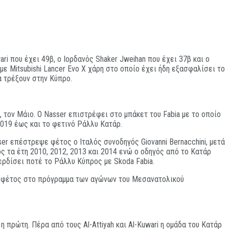
i που έχει 49β, ο Ιορδανός Shaker Jweihan που έχει 37β και ο
με Mitsubishi Lancer Evo X χάρη στο οποίο έχει ήδη εξασφαλίσει το
α τρέξουν στην Κύπρο.
ς, τον Μάιο. Ο Nasser επιστρέφει στο μπάκετ του Fabia με το οποίο
2019 έως και το φετινό Ράλλυ Κατάρ.
ser επέστρεψε φέτος ο Ιταλός συνοδηγός Giovanni Bernacchini, μετά
ος τα έτη 2010, 2012, 2013 και 2014 ενώ ο οδηγός από το Κατάρ
κερδίσει ποτέ το Ράλλυ Κύπρος με Skoda Fabia.
από φέτος στο πρόγραμμα των αγώνων του Μεσανατολικού
 η πρώτη. Πέρα από τους Al-Attiyah και Al-Kuwari η ομάδα του Κατάρ