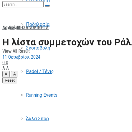
Ιστιοπλοΐα
Ποδηλασία
No Result
Αρχική
ΜΗΧΑΝΟΚΙΝΗΤΑ
Η λίστα συμμετοχών του Ράλ
Σκοποβολή
View All Result
11 Οκτωβρίου, 2024
0
0
A
A
Padel / Τένις
A
A
Reset
Running Events
Άλλα Σπορ