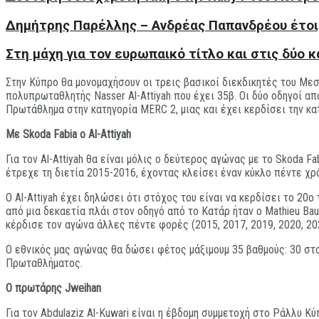
Δημήτρης Παρέλλης – Ανδρέας Παπανδρέου έτοιμο
Στη μάχη για τον ευρωπαικό τίτλο και στις δύο
Στην Κύπρο θα μονομαχήσουν οι τρεις βασικοί διεκδικητές του Μεσ
πολυπρωταθλητής Nasser Al-Attiyah που έχει 35β. Οι δύο οδηγοί απ
Πρωτάθλημα στην κατηγορία MERC 2, μιας και έχει κερδίσει την κ
Με
Skoda Fabia
ο
Al-Attiyah
Για τον Al-Attiyah θα είναι μόλις ο δεύτερος αγώνας με το Skoda F
έτρεχε τη διετία 2015-2016, έχοντας κλείσει έναν κύκλο πέντε χρ
Ο Al-Attiyah έχει δηλώσει ότι στόχος του είναι να κερδίσει το 20
από μια δεκαετία πλάι στον οδηγό από το Κατάρ ήταν ο Mathieu Bau
κέρδισε τον αγώνα άλλες πέντε φορές (2015, 2017, 2019, 2020, 202
Ο εθνικός μας αγώνας θα δώσει φέτος μάξιμουμ 35 βαθμούς: 30 στ
Πρωταθλήματος.
Ο πρωτάρης Jweihan
Για τον Abdulaziz Al-Kuwari είναι η έβδομη συμμετοχή στο Ράλλυ Κύ