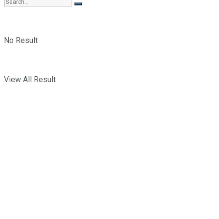
No Result
View All Result