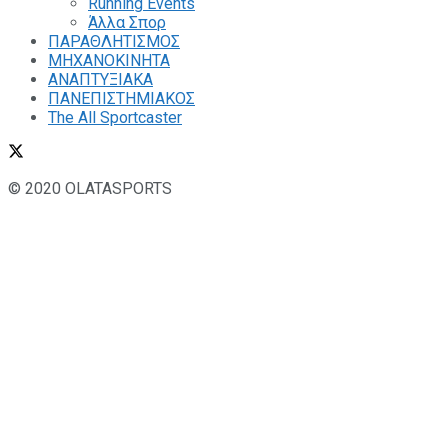
Running Events
Άλλα Σπορ
ΠΑΡΑΘΛΗΤΙΣΜΟΣ
ΜΗΧΑΝΟΚΙΝΗΤΑ
ΑΝΑΠΤΥΞΙΑΚΑ
ΠΑΝΕΠΙΣΤΗΜΙΑΚΟΣ
The All Sportcaster
© 2020 OLATASPORTS