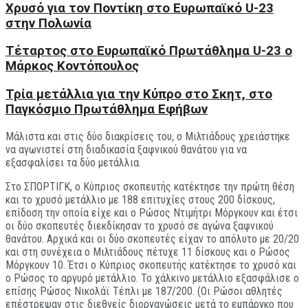
Χρυσό για τον Ποντίκη στο Ευρωπαϊκό U-23
στην Πολωνία
Tέταρτος στο Ευρωπαϊκό Πρωτάθλημα U-23 ο
Μάρκος Κοντόπουλος
Τρία μετάλλια για την Κύπρο στο Σκητ, στο
Παγκόσμιο Πρωτάθλημα Εφήβων
Μάλιστα και στις δύο διακρίσεις του, ο Μιλτιάδους χρειάστηκε
να αγωνιστεί στη διαδικασία ξαφνικού θανάτου για να
εξασφαλίσει τα δύο μετάλλια.
Στο ΣΠΟΡΤΙΓΚ, ο Κύπριος σκοπευτής κατέκτησε την πρώτη θέση
και το χρυσό μετάλλιο με 188 επιτυχίες στους 200 δίσκους,
επίδοση την οποία είχε και ο Ρώσος Ντιμήτρι Μόργκουν και έτσι
οι δύο σκοπευτές διεκδίκησαν το χρυσό σε αγώνα ξαφνικού
θανάτου. Αρχικά και οι δύο σκοπευτές είχαν το απόλυτο με 20/20
και στη συνέχεια ο Μιλτιάδους πέτυχε 11 δίσκους και ο Ρώσος
Μόργκουν 10. Έτσι ο Κύπριος σκοπευτής κατέκτησε το χρυσό και
ο Ρώσος το αργυρό μετάλλιο. Το χάλκινο μετάλλιο εξασφάλισε ο
επίσης Ρώσος Νικολάϊ Τέπλι με 187/200. (Οι Ρώσοι αθλητές
επέστρεψαν στις διεθνείς διοργανώσεις μετά το εμπάργκο που