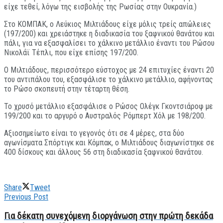
είχε τεθεί, λόγω της εισβολής της Ρωσίας στην Ουκρανία.)
Στο ΚΟΜΠΑΚ, ο Λεύκιος Μιλτιάδους είχε μόλις τρείς απώλειες
(197/200) και χρειάστηκε η διαδικασία του ξαφνικού θανάτου και
πάλι, για να εξασφαλίσει το χάλκινο μετάλλιο έναντι του Ρώσου
Νικολάϊ Τέπλι, που είχε επίσης 197/200.
Ο Μιλτιάδους, περισσότερο εύστοχος με 24 επιτυχίες έναντι 20
του αντιπάλου του, εξασφάλισε το χάλκινο μετάλλιο, αφήνοντας
το Ρώσο σκοπευτή στην τέταρτη θέση.
Το χρυσό μετάλλιο εξασφάλισε ο Ρώσος Ολέγκ Γκοντσιάροφ με
199/200 και το αργυρό ο Αυστραλός Ρόμπερτ Χόλ με 198/200.
Αξιοσημείωτο είναι το γεγονός ότι σε 4 μέρες, στα δύο
αγωνίσματα Σπόρτιγκ και Κόμπακ, ο Μιλτιάδους διαγωνίστηκε σε
400 δίσκους και άλλους 56 στη διαδικασία ξαφνικού θανάτου.
Share
Tweet
Previous Post
Για δέκατη συνεχόμενη διοργάνωση στην πρώτη δεκάδα