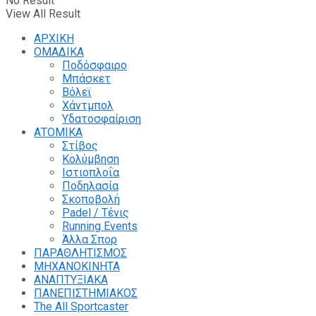
No Result
View All Result
ΑΡΧΙΚΗ
ΟΜΑΔΙΚΑ
Ποδόσφαιρο
Μπάσκετ
Βόλεϊ
Χάντμπολ
Υδατοσφαίριση
ΑΤΟΜΙΚΑ
Στίβος
Κολύμβηση
Ιστιοπλοΐα
Ποδηλασία
Σκοποβολή
Padel / Τένις
Running Events
Άλλα Σπορ
ΠΑΡΑΘΛΗΤΙΣΜΟΣ
ΜΗΧΑΝΟΚΙΝΗΤΑ
ΑΝΑΠΤΥΞΙΑΚΑ
ΠΑΝΕΠΙΣΤΗΜΙΑΚΟΣ
The All Sportcaster