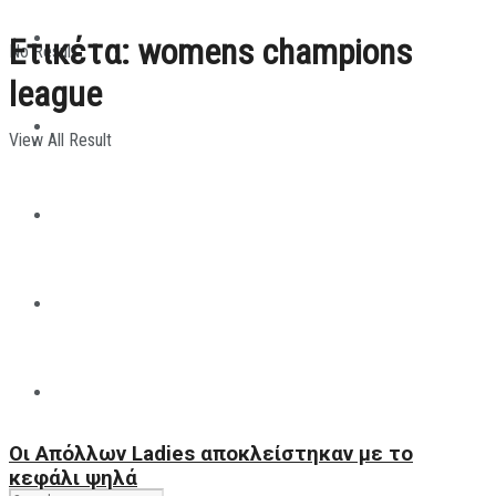
ΠΑΡΑΘΛΗΤΙΣΜΟΣ
Ετικέτα:
womens champions
No Result
league
ΜΗΧΑΝΟΚΙΝΗΤΑ
View All Result
ΑΝΑΠΤΥΞΙΑΚΑ
ΠΑΝΕΠΙΣΤΗΜΙΑΚΟΣ
The All Sportcaster
Οι Απόλλων Ladies αποκλείστηκαν με το
κεφάλι ψηλά