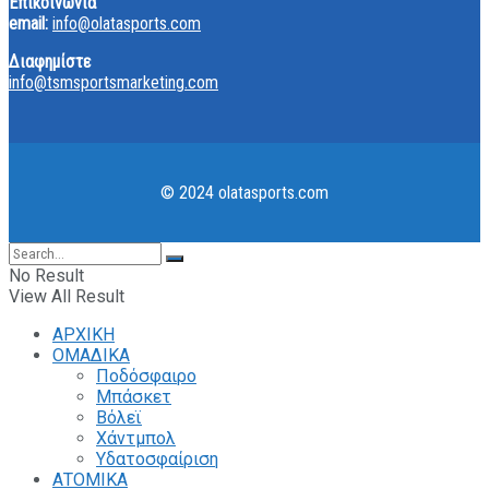
Επικοινωνία
email:
info@olatasports.com
Διαφημίστε
info@tsmsportsmarketing.com
© 2024 olatasports.com
No Result
View All Result
ΑΡΧΙΚΗ
ΟΜΑΔΙΚΑ
Ποδόσφαιρο
Μπάσκετ
Βόλεϊ
Χάντμπολ
Υδατοσφαίριση
ΑΤΟΜΙΚΑ