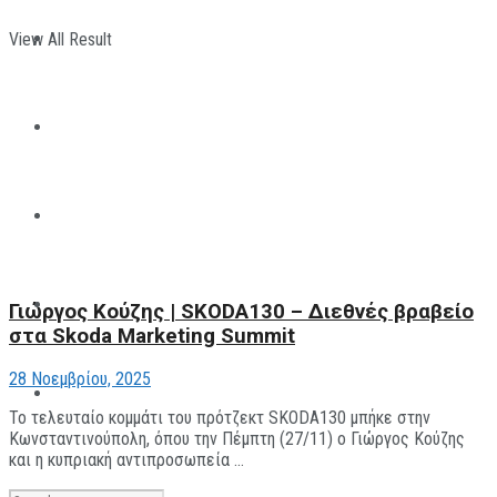
View All Result
ΠΑΡΑΘΛΗΤΙΣΜΟΣ
ΜΗΧΑΝΟΚΙΝΗΤΑ
ΑΝΑΠΤΥΞΙΑΚΑ
ΠΑΝΕΠΙΣΤΗΜΙΑΚΟΣ
Γιώργος Κούζης | SKODA130 – Διεθνές βραβείο
στα Skoda Marketing Summit
28 Νοεμβρίου, 2025
The All Sportcaster
Το τελευταίο κομμάτι του πρότζεκτ SKODA130 μπήκε στην
Κωνσταντινούπολη, όπου την Πέμπτη (27/11) ο Γιώργος Κούζης
και η κυπριακή αντιπροσωπεία ...