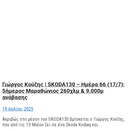
Γιώργος Κούζης | SKODA130 – Hμέρα 66 (17/7):
5ήμερος Μαραθώνιος 260χλμ & 9.000μ
ανάβασης
19 Ιουλίου, 2025
Ακριβώς στο μέσον του SKODA130 βρίσκεται ο Γιώργος Κούζης,
που από τις 13 Μαΐου ζει σε ένα Skoda Kodiaq και ...