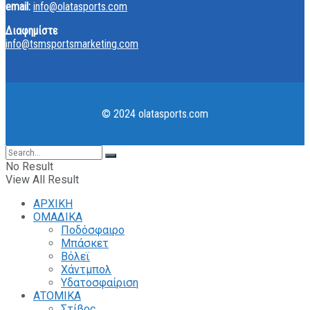
email:
info@olatasports.com
Διαφημίστε
info@tsmsportsmarketing.com
© 2024 olatasports.com
No Result
View All Result
ΑΡΧΙΚΗ
ΟΜΑΔΙΚΑ
Ποδόσφαιρο
Μπάσκετ
Βόλεϊ
Χάντμπολ
Υδατοσφαίριση
ΑΤΟΜΙΚΑ
Στίβος