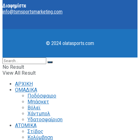
Διαφημίστε
info@tsmsportsmarketing.com
© 2024 olatasports.com
No Result
View All Result
ΑΡΧΙΚΗ
ΟΜΑΔΙΚΑ
Ποδόσφαιρο
Μπάσκετ
Βόλεϊ
Χάντμπολ
Υδατοσφαίριση
ΑΤΟΜΙΚΑ
Στίβος
Κολύμβηση