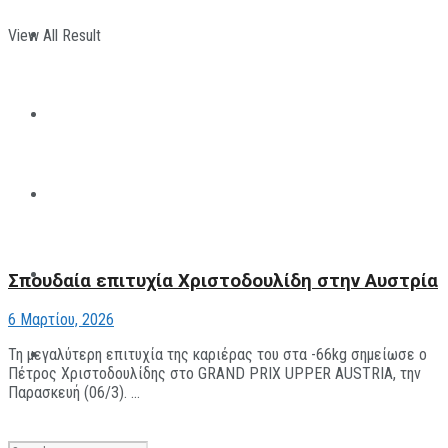
View All Result
ΠΑΡΑΘΛΗΤΙΣΜΟΣ
ΜΗΧΑΝΟΚΙΝΗΤΑ
ΑΝΑΠΤΥΞΙΑΚΑ
ΠΑΝΕΠΙΣΤΗΜΙΑΚΟΣ
Σπουδαία επιτυχία Χριστοδουλίδη στην Αυστρία
6 Μαρτίου, 2026
Τη μεγαλύτερη επιτυχία της καριέρας του στα -66kg σημείωσε ο
The All Sportcaster
Πέτρος Χριστοδουλίδης στο GRAND PRIX UPPER AUSTRIA, την
Παρασκευή (06/3). ...