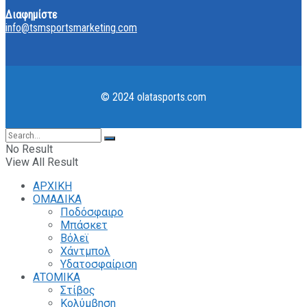
Διαφημίστε
info@tsmsportsmarketing.com
© 2024 olatasports.com
No Result
View All Result
ΑΡΧΙΚΗ
ΟΜΑΔΙΚΑ
Ποδόσφαιρο
Μπάσκετ
Βόλεϊ
Χάντμπολ
Υδατοσφαίριση
ΑΤΟΜΙΚΑ
Στίβος
Κολύμβηση