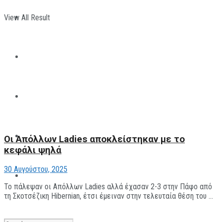
View All Result
ΠΑΡΑΘΛΗΤΙΣΜΟΣ
ΜΗΧΑΝΟΚΙΝΗΤΑ
ΑΝΑΠΤΥΞΙΑΚΑ
ΠΑΝΕΠΙΣΤΗΜΙΑΚΟΣ
Οι Απόλλων Ladies αποκλείστηκαν με το
κεφάλι ψηλά
30 Αυγούστου, 2025
The All Sportcaster
Το πάλεψαν οι Απόλλων Ladies αλλά έχασαν 2-3 στην Πάφο από
τη Σκοτσέζικη Hibernian, έτσι έμειναν στην τελευταία θέση του ...