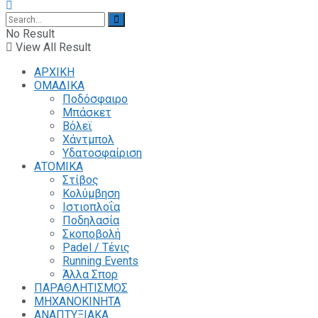
No Result
View All Result
ΑΡΧΙΚΗ
ΟΜΑΔΙΚΑ
Ποδόσφαιρο
Μπάσκετ
Βόλεϊ
Χάντμπολ
Υδατοσφαίριση
ΑΤΟΜΙΚΑ
Στίβος
Κολύμβηση
Ιστιοπλοΐα
Ποδηλασία
Σκοποβολή
Padel / Τένις
Running Events
Άλλα Σπορ
ΠΑΡΑΘΛΗΤΙΣΜΟΣ
ΜΗΧΑΝΟΚΙΝΗΤΑ
ΑΝΑΠΤΥΞΙΑΚΑ