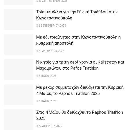
29 ΣΕΠΤΕΜΒΡΊΟΥ, 2025
Τρία μετάλλια για την Εθνική Τριάθλου στην
Κωνσταντινούπολη
2 ΣΕΠΤΕΜΒΡΊΟΥ, 2025
Με έξι τριαθλητές στην Κωνσταντινούπολη η
κυπριακή αποστολή
29 ΑΥΓΟΎΣΤΟΥ, 2025
Νικητές για τρίτη σερί χρονιά οι Kalistratov και
Μαχαιριώτου στο Pafos Triathlon
6 ΜΑΪ́ΟΥ, 2025
Mε ρεκόρ συμμετοχών διεξάγεται την Κυριακή,
4 Μαΐου, το Paphos Triathlon 2025
2 ΜΑΪ́ΟΥ, 2025
Στις 4 Μαΐου θα διεξαχθεί το Paphos Triathlon
2025
24 ΑΠΡΙΛΊΟΥ, 2025