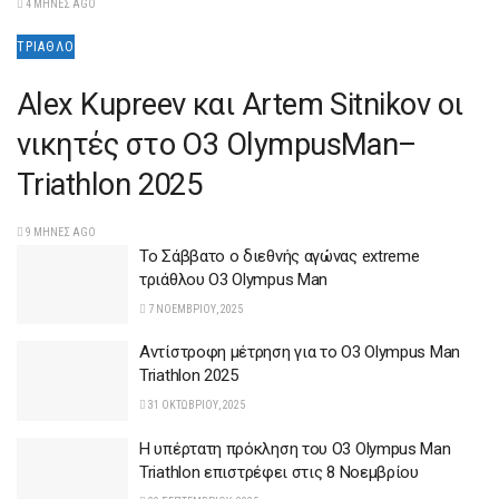
4 ΜΉΝΕΣ AGO
ΤΡΊΑΘΛΟ
Alex Kupreev και Artem Sitnikov οι
νικητές στο O3 OlympusMan–
Triathlon 2025
9 ΜΉΝΕΣ AGO
To Σάββατο ο διεθνής αγώνας extreme
τριάθλου O3 Olympus Man
7 ΝΟΕΜΒΡΊΟΥ, 2025
Αντίστροφη μέτρηση για το O3 Οlympus Man
Triathlon 2025
31 ΟΚΤΩΒΡΊΟΥ, 2025
Η υπέρτατη πρόκληση του O3 Οlympus Man
Triathlon επιστρέφει στις 8 Νοεμβρίου