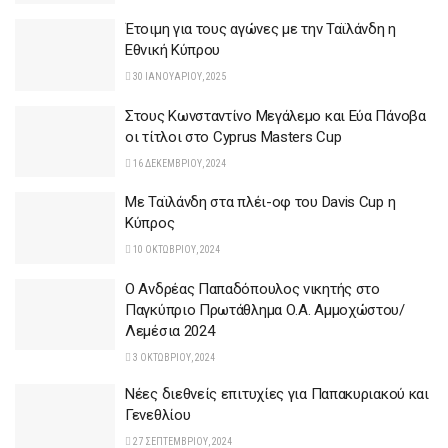
Έτοιμη για τους αγώνες με την Ταϊλάνδη η
Εθνική Κύπρου
30 ΙΑΝΟΥΑΡΊΟΥ, 2025
Στους Κωνσταντίνο Μεγάλεμο και Εύα Πάνοβα
οι τίτλοι στο Cyprus Masters Cup
16 ΔΕΚΕΜΒΡΊΟΥ, 2024
Με Ταϊλάνδη στα πλέι-οφ του Davis Cup η
Κύπρος
10 ΟΚΤΩΒΡΊΟΥ, 2024
Ο Ανδρέας Παπαδόπουλος νικητής στο
Παγκύπριο Πρωτάθλημα Ο.Α. Αμμοχώστου/
Λεμέσια 2024
3 ΟΚΤΩΒΡΊΟΥ, 2024
Νέες διεθνείς επιτυχίες για Παπακυριακού και
Γενεθλίου
27 ΣΕΠΤΕΜΒΡΊΟΥ, 2024