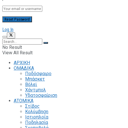
Log In
No Result
View All Result
ΑΡΧΙΚΗ
ΟΜΑΔΙΚΑ
Ποδόσφαιρο
Μπάσκετ
Βόλεϊ
Χάντμπολ
Υδατοσφαίριση
ΑΤΟΜΙΚΑ
Στίβος
Κολύμβηση
Ιστιοπλοΐα
Ποδηλασία
Σκοποβολή