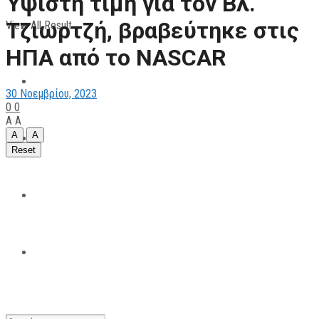
Ύψιστη τιμή για τον Βλ.
Τζιωρτζή, βραβεύτηκε στις
View All Result
ΠΑΡΑΘΛΗΤΙΣΜΟΣ
ΗΠΑ από το NASCAR
ΜΗΧΑΝΟΚΙΝΗΤΑ
30 Νοεμβρίου, 2023
0
0
A
A
A
A
ΑΝΑΠΤΥΞΙΑΚΑ
Reset
ΠΑΝΕΠΙΣΤΗΜΙΑΚΟΣ
The All Sportcaster