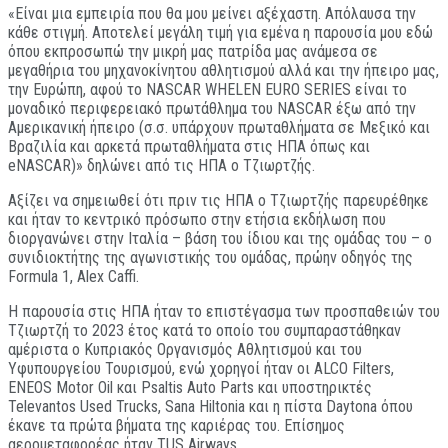
«Είναι μια εμπειρία που θα μου μείνει αξέχαστη. Απόλαυσα την
κάθε στιγμή. Αποτελεί μεγάλη τιμή για εμένα η παρουσία μου εδώ
όπου εκπροσωπώ την μικρή μας πατρίδα μας ανάμεσα σε
μεγαθήρια του μηχανοκίνητου αθλητισμού αλλά και την ήπειρο μας,
την Ευρώπη, αφού το NASCAR WHELEN EURO SERIES είναι το
μοναδικό περιφερειακό πρωτάθλημα του NASCAR έξω από την
Αμερικανική ήπειρο (σ.σ. υπάρχουν πρωταθλήματα σε Μεξικό και
Βραζιλία και αρκετά πρωταθλήματα στις ΗΠΑ όπως και
eNASCAR)» δηλώνει από τις ΗΠΑ ο Τζιωρτζής.
Αξίζει να σημειωθεί ότι πριν τις ΗΠΑ ο Τζιωρτζής παρευρέθηκε
και ήταν το κεντρικό πρόσωπο στην ετήσια εκδήλωση που
διοργανώνει στην Ιταλία – βάση του ίδιου και της ομάδας του – ο
συνιδιοκτήτης της αγωνιστικής του ομάδας, πρώην οδηγός της
Formula 1, Alex Caffi.
Η παρουσία στις ΗΠΑ ήταν το επιστέγασμα των προσπαθειών του
Τζιωρτζή το 2023 έτος κατά το οποίο του συμπαραστάθηκαν
αμέριστα ο Κυπριακός Οργανισμός Αθλητισμού και του
Υφυπουργείου Τουρισμού, ενώ χορηγοί ήταν οι ALCO Filters,
ENEOS Motor Oil και Psaltis Auto Parts και υποστηρικτές
Televantos Used Trucks, Sana Hiltonia και η πίστα Daytona όπου
έκανε τα πρώτα βήματα της καριέρας του. Επίσημος
αερομεταφορέας ήταν TUS Airways.