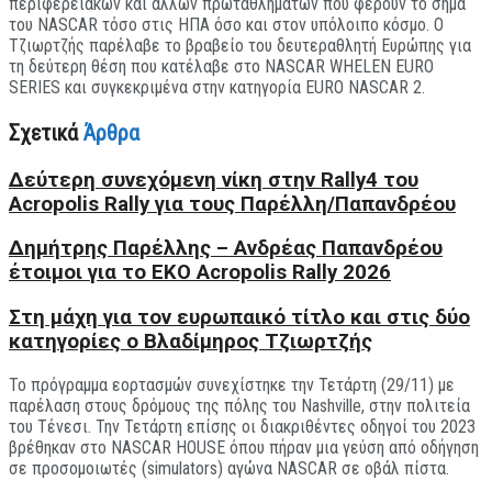
περιφερειακών και άλλων πρωταθλημάτων που φέρουν το σήμα
του NASCAR τόσο στις ΗΠΑ όσο και στον υπόλοιπο κόσμο. Ο
Τζιωρτζής παρέλαβε το βραβείο του δευτεραθλητή Ευρώπης για
τη δεύτερη θέση που κατέλαβε στο NASCAR WHELEN EURO
SERIES και συγκεκριμένα στην κατηγορία EURO NASCAR 2.
Σχετικά
Άρθρα
Δεύτερη συνεχόμενη νίκη στην Rally4 του
Acropolis Rally για τους Παρέλλη/Παπανδρέου
Δημήτρης Παρέλλης – Ανδρέας Παπανδρέου
έτοιμοι για το EKO Acropolis Rally 2026
Στη μάχη για τον ευρωπαικό τίτλο και στις δύο
κατηγορίες ο Βλαδίμηρος Τζιωρτζής
Το πρόγραμμα εορτασμών συνεχίστηκε την Τετάρτη (29/11) με
παρέλαση στους δρόμους της πόλης του Nashville, στην πολιτεία
του Τένεσι. Την Τετάρτη επίσης οι διακριθέντες οδηγοί του 2023
βρέθηκαν στο NASCAR HOUSE όπου πήραν μια γεύση από οδήγηση
σε προσομοιωτές (simulators) αγώνα NASCAR σε οβάλ πίστα.