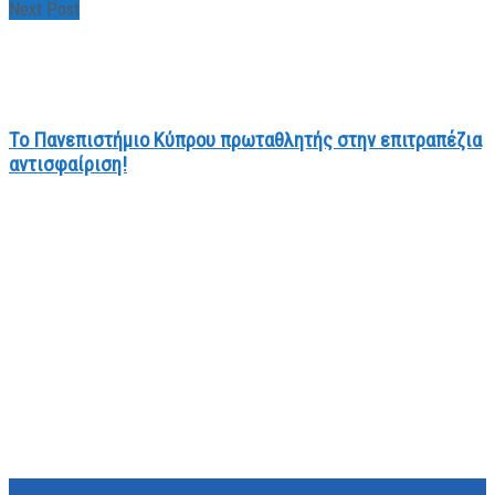
Next Post
Το Πανεπιστήμιο Κύπρου πρωταθλητής στην επιτραπέζια
αντισφαίριση!