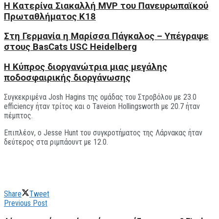
H Kατερίνα Σιακαλλή MVP του Πανευρωπαϊκού
Πρωταθλήματος Κ18
Στη Γερμανία η Μαρίσσα Πάγκαλος – Υπέγραψε
στους BasCats USC Heidelberg
Η Κύπρος διοργανώτρια μιας μεγάλης
ποδοσφαιρικής διοργάνωσης
Συγκεκριμένα Josh Hagins της ομάδας του Στροβόλου με 23.0
efficiency ήταν τρίτος και ο Taveion Hollingsworth με 20.7 ήταν
πέμπτος.
Επιπλέον, ο Jesse Hunt του συγκροτήματος της Λάρνακας ήταν
δεύτερος στα ριμπάουντ με 12.0.
Share
Tweet
Previous Post