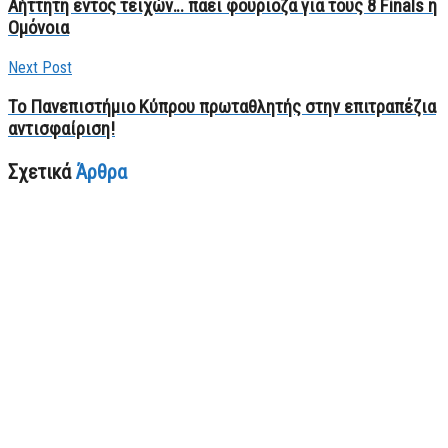
Αήττητη εντός τειχών… πάει φουριόζα για τους 8 Finals η
Ομόνοια
Next Post
Το Πανεπιστήμιο Κύπρου πρωταθλητής στην επιτραπέζια
αντισφαίριση!
Σχετικά
Άρθρα