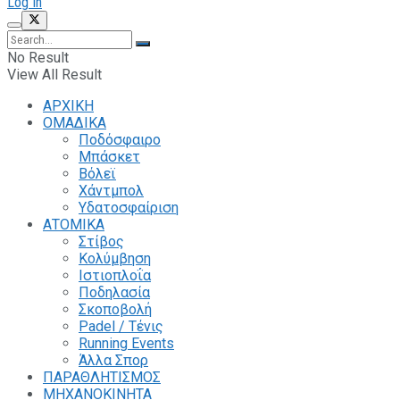
Log In
No Result
View All Result
ΑΡΧΙΚΗ
ΟΜΑΔΙΚΑ
Ποδόσφαιρο
Μπάσκετ
Βόλεϊ
Χάντμπολ
Υδατοσφαίριση
ΑΤΟΜΙΚΑ
Στίβος
Κολύμβηση
Ιστιοπλοΐα
Ποδηλασία
Σκοποβολή
Padel / Τένις
Running Events
Άλλα Σπορ
ΠΑΡΑΘΛΗΤΙΣΜΟΣ
ΜΗΧΑΝΟΚΙΝΗΤΑ