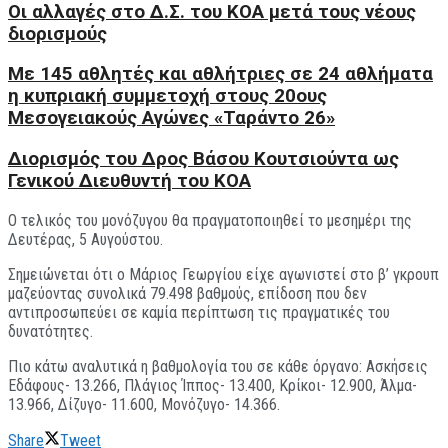
Οι αλλαγές στο Δ.Σ. του ΚΟΑ μετά τους νέους
διορισμούς
Με 145 αθλητές και αθλήτριες σε 24 αθλήματα
η κυπριακή συμμετοχή στους 20ους
Μεσογειακούς Αγώνες «Ταράντο 26»
Διορισμός του Δρος Βάσου Κουτσιούντα ως
Γενικού Διευθυντή του KOA
Ο τελικός του μονόζυγου θα πραγματοποιηθεί το μεσημέρι της
Δευτέρας, 5 Αυγούστου.
Σημειώνεται ότι ο Μάριος Γεωργίου είχε αγωνιστεί στο β’ γκρουπ
μαζεύοντας συνολικά 79.498 βαθμούς, επίδοση που δεν
αντιπροσωπεύει σε καμία περίπτωση τις πραγματικές του
δυνατότητες.
Πιο κάτω αναλυτικά η βαθμολογία του σε κάθε όργανο: Ασκήσεις
Εδάφους- 13.266, Πλάγιος Ίππος- 13.400, Κρίκοι- 12.900, Άλμα-
13.966, Δίζυγο- 11.600, Μονόζυγο- 14.366.
Share
Tweet