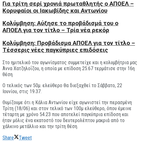
Για τρίτη σερί χρονιά πρωταθλητής ο ΑΠΟΕΛ –
Κορυφαίοι οι Ιακωβίδης και Αντωνίου
Κολύμβηση: Αύξησε το προβάδισμά του ο
ΑΠΟΕΛ για τον τίτλο – Τρία νέα ρεκόρ
Κολύμβηση: Προβάδισμα ΑΠΟΕΛ για τον τίτλο –
Tέσσερις νέες παγκύπριες επιδόσεις
Στο ημιτελικό του αγωνίσματος συμμετείχε και η κολυμβήτρια μας
Άννα Χατζηλοΐζου, η οποία με επίδοση 25.67 τερμάτισε στην 16η
θέση.
Ο τελικός των 50μ. ελεύθερο θα διεξαχθεί το Σάββατο, 22
Ιουνίου, στις 19.37.
Θυμίζουμε ότι η Κάλια Αντωνίου είχε αγωνιστεί την περασμένη
Τρίτη (18/06) και στον τελικό των 100μ ελεύθερο, όπου έμεινε
τέταρτη με χρόνο 54.23 που αποτελεί παγκύπρια επίδοση και
ήταν μόλις ένα εκατοστό του δευτερολέπτου μακριά από το
χάλκινο μετάλλιο και την τρίτη θέση.
Share
Tweet