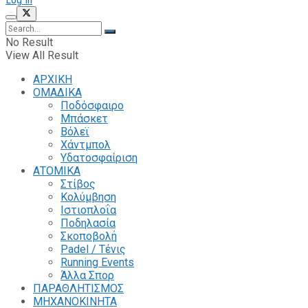
No Result
View All Result
ΑΡΧΙΚΗ
ΟΜΑΔΙΚΑ
Ποδόσφαιρο
Μπάσκετ
Βόλεϊ
Χάντμπολ
Υδατοσφαίριση
ΑΤΟΜΙΚΑ
Στίβος
Κολύμβηση
Ιστιοπλοΐα
Ποδηλασία
Σκοποβολή
Padel / Τένις
Running Events
Άλλα Σπορ
ΠΑΡΑΘΛΗΤΙΣΜΟΣ
ΜΗΧΑΝΟΚΙΝΗΤΑ