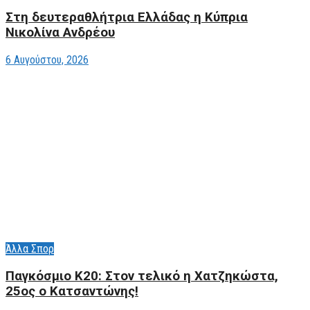
Στη δευτεραθλήτρια Ελλάδας η Κύπρια
Νικολίνα Ανδρέου
6 Αυγούστου, 2026
Άλλα Σπορ
Παγκόσμιο Κ20: Στον τελικό η Χατζηκώστα,
25ος ο Κατσαντώνης!