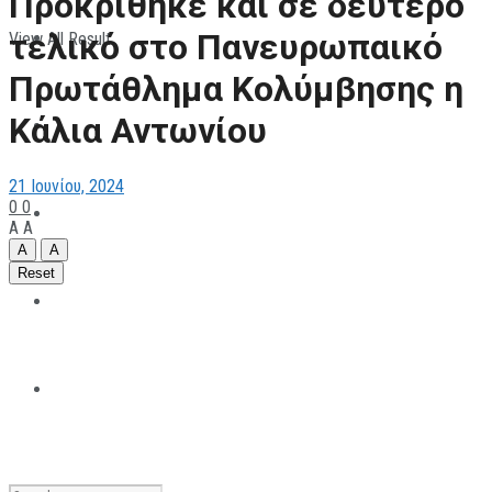
Προκρίθηκε και σε δεύτερο
τελικό στο Πανευρωπαικό
View All Result
ΠΑΡΑΘΛΗΤΙΣΜΟΣ
Πρωτάθλημα Κολύμβησης η
Κάλια Αντωνίου
ΜΗΧΑΝΟΚΙΝΗΤΑ
21 Ιουνίου, 2024
0
0
ΑΝΑΠΤΥΞΙΑΚΑ
A
A
A
A
Reset
ΠΑΝΕΠΙΣΤΗΜΙΑΚΟΣ
The All Sportcaster