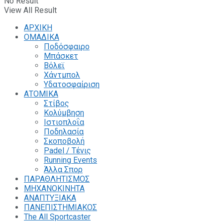
No Result
View All Result
ΑΡΧΙΚΗ
ΟΜΑΔΙΚΑ
Ποδόσφαιρο
Μπάσκετ
Βόλεϊ
Χάντμπολ
Υδατοσφαίριση
ΑΤΟΜΙΚΑ
Στίβος
Κολύμβηση
Ιστιοπλοΐα
Ποδηλασία
Σκοποβολή
Padel / Τένις
Running Events
Άλλα Σπορ
ΠΑΡΑΘΛΗΤΙΣΜΟΣ
ΜΗΧΑΝΟΚΙΝΗΤΑ
ΑΝΑΠΤΥΞΙΑΚΑ
ΠΑΝΕΠΙΣΤΗΜΙΑΚΟΣ
The All Sportcaster