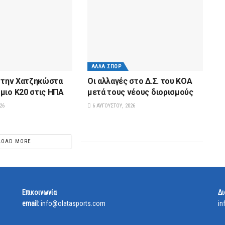
ΆΛΛΑ ΣΠΟΡ
α την Χατζηκώστα
Οι αλλαγές στο Δ.Σ. του ΚΟΑ
μιο Κ20 στις ΗΠΑ
μετά τους νέους διορισμούς
26
6 ΑΥΓΟΎΣΤΟΥ, 2026
LOAD MORE
Επικοινωνία
Δι
email:
info@olatasports.com
in