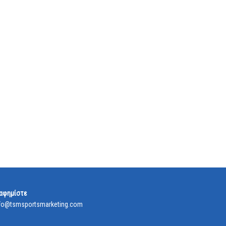
αφημίστε
fo@tsmsportsmarketing.com