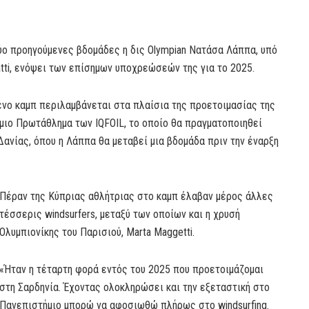
ύο προηγούμενες βδομάδες η δις Olympian Νατάσα Λάππα, υπό
atti, ενόψει των επίσημων υποχρεώσεών της για το 2025.
ένο καμπ περιλαμβάνεται στα πλαίσια της προετοιμασίας της
μιο Πρωτάθλημα των IQFOIL, το οποίο θα πραγματοποιηθεί
 Δανίας, όπου η Λάππα θα μεταβεί μια βδομάδα πριν την έναρξη
Πέραν της Κύπριας αθλήτριας στο καμπ έλαβαν μέρος άλλες
τέσσερις windsurfers, μεταξύ των οποίων και η χρυσή
Ολυμπιονίκης του Παρισιού, Marta Maggetti.
«Ήταν η τέταρτη φορά εντός του 2025 που προετοιμάζομαι
στη Σαρδηνία. Έχοντας ολοκληρώσει και την εξεταστική στο
Πανεπιστήμιο μπορώ να αφοσιωθώ πλήρως στο windsurfing.