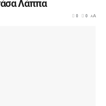
τάσα Λάππα
0
0
A
A