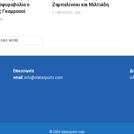
σφυροβολία ο
Ζαμπελίνσκι και Μιλτιάδη
 Γκαμραουί
7 ΑΥΓΟΎΣΤΟΥ, 2026
26
LOAD MORE
Επικοινωνία
Δι
email:
info@olatasports.com
in
© 2024 olatasports.com