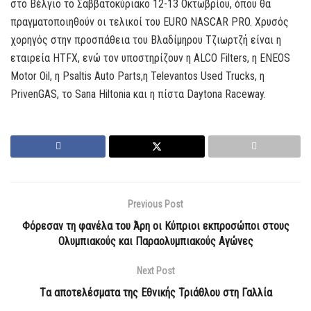
στο Βέλγιο το Σαββατοκύριακο 12-13 Οκτωβρίου, όπου θα
πραγματοποιηθούν οι τελικοί του EURO NASCAR PRO. Χρυσός
χορηγός στην προσπάθεια του Βλαδίμηρου Τζιωρτζή είναι η
εταιρεία HTFX, ενώ τον υποστηρίζουν η ALCO Filters, η ENEOS
Motor Oil, η Psaltis Auto Parts,η Televantos Used Trucks, η
PrivenGAS, το Sana Hiltonia και η πίστα Daytona Raceway.
Previous Post
Φόρεσαν τη φανέλα του Άρη οι Κύπριοι εκπροσώποι στους
Ολυμπιακούς και Παραολυμπιακούς Αγώνες
Next Post
Tα αποτελέσματα της Εθνικής Τριάθλου στη Γαλλία