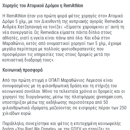
Χορηγός του Ατομικού Δρόμου η
Rem
Α
thlon
Η RemΑthlon ήταν για πρώτη φορά φέτος χορηγός στον Ατομικό
Δρόμο 5 χλμ., με τον Διευθυντή της κυπριακής αγοράς Remedica
Ανδρέα Χατζηπαναγή να τονίζει: «Είμαστε χαρούμενοι γι’ αυτή τη
νέα συνεργασία. Ως Remedica είμαστε πάντα δίπλα στους
αθλητές, γιατί η υγεία είναι πάνω από όλα. Και εδώ στον
Μαραθώνιο, εκτός από ονομαστικοί χορηγοί των 5 χλμ., έχουμε
μεγάλα περίπτερα με πολλούς φυσιοθεραπευτές που
προσφέρουν τις υπηρεσίες τους στους δρομείς μετά την
κοπιαστική διαδρομή τους».
Κοινωνική προσφορά
Από την πρώτη στιγμή ο ΟΠΑΠ Μαραθώνιος Λεμεσού είναι
συνυφασμένος με τη φιλανθρωπική δράση και τη στήριξη του
κοινωνικού συνόλου. Μόνο τα τελευταία χρόνια οι δρομείς και οι
χορηγοί της διοργάνωσης, μέσω της πλατφόρμας givengain.com,
υποστήριξαν μέσω της εκδήλωσης περισσότερα από 50
φιλανθρωπικά ιδρύματα, μαζεύοντας σε εισφορές πέραν των 250
χιλιάδων ευρώ.
Παράλληλα, συνεχίστηκε και φέτος η επιτυχημένη κοινωφελής
δράση «You Run! We Donate», με την GDEV να στηρίζει το