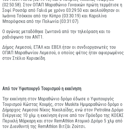
(02:50:58). Στον ΟΠΑΠ Μαραθώνιο Γυναικών πρώτη τερμάτισε η
Σοφί Ρουσάρ από Γαλιά με χρόνο 03:29:50 και ακολούθησαν οι
Ιωάννα Τσόκκου από την Κύπρο (03:30:19) και Καρολίνα
Μπορόφσκα από την Πολωνία (03:31:07).
Ο αγώνας μεταδόθηκε ζωντανά από την τηλεόραση και το
ραδιόφωνο του ΑΝΤ1.
Δήμος Λεμεσού, ΕΤΑΛ και ΕΒΕΛ ήταν οι συνδιοργανωτές του
ΟΠΑΠ Μαραθωνίου Λεμεσού, ο οποίος φέτος ήταν αφιερωμένος
στον Στέλιο Κυριακίδη.
Από τον Υφυπουργό Τουρισμού η εκκίνηση
Την εκκίνηση στον Μαραθώνιο δρόμο έδωσε ο Υφυπουργός
Τουρισμού Κώστας Κουμής, στον Muskita Ημιμαραθώνιο δρόμο ο
Δήμαρχος Λεμεσού Νίκος Νικολαΐδης, ενώ στον Petrolina Δρόμο
Ενέργειας 10 χλμ. η εκκίνηση έγινε από τον Πρόεδρο της ΚΟΕΑΣ
Περικλή Μάρκαρη και στον RemAthlon Ατομικό Δρόμο 5 χλμ από
τον Διευθυντή της RemAthlon Βιτζάι Ζούτσι
.