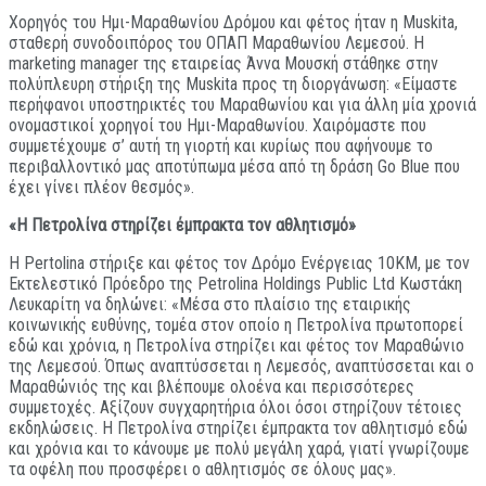
Χορηγός του Ημι-Μαραθωνίου Δρόμου και φέτος ήταν η Muskita,
σταθερή συνοδοιπόρος του ΟΠΑΠ Μαραθωνίου Λεμεσού. Η
marketing manager της εταιρείας Άννα Μουσκή στάθηκε στην
πολύπλευρη στήριξη της Muskita προς τη διοργάνωση: «Είμαστε
περήφανοι υποστηρικτές του Μαραθωνίου και για άλλη μία χρονιά
ονομαστικοί χορηγοί του Ημι-Μαραθωνίου. Χαιρόμαστε που
συμμετέχουμε σ’ αυτή τη γιορτή και κυρίως που αφήνουμε το
περιβαλλοντικό μας αποτύπωμα μέσα από τη δράση Go Blue που
έχει γίνει πλέον θεσμός».
«Η Πετρολίνα στηρίζει έμπρακτα τον αθλητισμό»
Η Pertolina στήριξε και φέτος τον Δρόμο Ενέργειας 10ΚΜ, με τον
Εκτελεστικό Πρόεδρο της Petrolina Holdings Public Ltd Κωστάκη
Λευκαρίτη να δηλώνει: «Μέσα στο πλαίσιο της εταιρικής
κοινωνικής ευθύνης, τομέα στον οποίο η Πετρολίνα πρωτοπορεί
εδώ και χρόνια, η Πετρολίνα στηρίζει και φέτος τον Μαραθώνιο
της Λεμεσού. Όπως αναπτύσσεται η Λεμεσός, αναπτύσσεται και ο
Μαραθώνιός της και βλέπουμε ολοένα και περισσότερες
συμμετοχές. Αξίζουν συγχαρητήρια όλοι όσοι στηρίζουν τέτοιες
εκδηλώσεις. Η Πετρολίνα στηρίζει έμπρακτα τον αθλητισμό εδώ
και χρόνια και το κάνουμε με πολύ μεγάλη χαρά, γιατί γνωρίζουμε
τα οφέλη που προσφέρει ο αθλητισμός σε όλους μας».