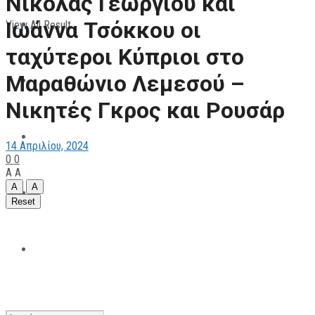
Νικόλας Γεωργίου και
Ιωάννα Τσόκκου οι
View All Result
ΠΑΡΑΘΛΗΤΙΣΜΟΣ
ταχύτεροι Κύπριοι στο
Μαραθώνιο Λεμεσού –
ΜΗΧΑΝΟΚΙΝΗΤΑ
Νικητές Γκρος και Ρουσάρ
ΑΝΑΠΤΥΞΙΑΚΑ
14 Απριλίου, 2024
0
0
A
A
A
A
ΠΑΝΕΠΙΣΤΗΜΙΑΚΟΣ
Reset
The All Sportcaster