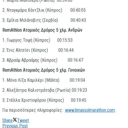
1. Μαρία Μαλίσεβα (Ρωσία) 00:39:00
2. Νταγκμάρα Χάντζλικ (Κύπρος) 00:40:05
3. Εμίλια Μιλάνοβιτς (Σερβία) 00:40:43
RemAthlon
Ατομικός Δρόμος 5 χλμ. Ανδρών
1. Γιωργος Τοφή (Κύπρος) 00:15:53
2. Ένις Αλτσίσι (Κύπρος) 00:16:44
3. Αβραάμ Αβραάμης (Κύπρος) 00:16:47
RemAthlon
Ατομικός Δρόμος 5 χλμ. Γυναικών
1. Μόνα Λίζα Καμιλέρι (Μάλτα) 00:19:04
2. Αλεξάντρα Καλιστράτοβα (Ρωσία) 00:19:23
3. Στέλλα Χριστοφόρου (Κύπρος) 00:19:45
Για περισσότερες πληροφορίες:
www.limassolmarathon.com
Share
Tweet
Previous Post