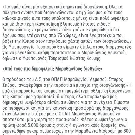
«Για εμάς είναι μία εξαιρετικά σημαντική διοργάνωση. Όλα τα
αθλητικά events που διοργανώνονται στη χώρα μας είτε τους
καλοκαιρινούς είτε τους υπόλοιπους μήνες είναι πολύ ωφέλιμα
και με ιδιαίτερη ικανοποίηση βλέπουμε τέτοιου είδους
διοργανώσεις να μεγαλώνουν κάθε χρόνο. Ενημερώθηκα ότι
έχουμε συμμετέχοντες από 75 χώρες, είναι ένα στοιχείο που
βάζει την Κύπρο στον παγκόσμιο χάρτη αυτών των διοργανώσεων.
Ως Υφυπουργείο Τουρισμού θα είμαστε δίπλα στους διοργανωτές
για να μεγαλώσει ακόμη περισσότερο ο Μαραθώνιος Λεμεσού»,
δήλωσε ο Υφυπουργός Τουρισμού Κώστας Κουμής.
«Από τους πιο δημοφιλείς Μαραθωνίους διεθνώς»
Ο πρόεδρος του Δ.Σ. του ΟΠΑΠ Μαραθωνίου Λεμεσού, Σπύρος
Σπύρου, αναφέρθηκε στην τεράστια επιτυχία της διοργάνωσης:«Η
μαζική παρουσία του κόσμου στη μεγαλύτερη αθλητική διοργάνωση
της Κύπρου μας χαροποιεί ιδιαίτερα, αλλά παράλληλα μας
δημιουργεί υψηλότερο αίσθημα ευθύνης για τη συνέχεια. Είμαστε
δε περήφανοι και για την κοινωνική προσφορά της διοργάνωσης,
ήταν άλλωστε στόχος μας ο ΟΠΑΠ Μαραθώνιος Λεμεσού να
αποτελέσει μία γιορτή της προσφοράς. Φέτος συμμετέχουν για
πρώτη φορά 5.000 δρομείς στους 4 αγωνιστικούς δρομείς, ενώ
σημειώθηκε ρεκόρ συμμετοχών στην Μαραθώνια διαδρομή με 800