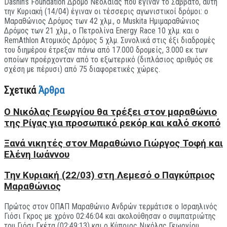
Dashin’s Foundation Δρόμο Νεολαίας που έγιναν το Σάββατο, αυτή
την Κυριακή (14/04) έγιναν οι τέσσερις αγωνιστικοί δρόμοι: ο
Μαραθώνιος Δρόμος των 42 χλμ., ο Muskita Ημιμαραθώνιος
Δρόμος των 21 χλμ., ο Πετρολίνα Energy Race 10 χλμ. και ο
RemAthlon Ατομικός Δρόμος 5 χλμ. Συνολικά στις έξι διαδρομές
του διημέρου έτρεξαν πάνω από 17.000 δρομείς, 3.000 εκ των
οποίων προέρχονταν από το εξωτερικό (διπλάσιος αριθμός σε
σχέση με πέρυσι) από 75 διαφορετικές χώρες.
Σχετικά
Άρθρα
O Nικόλας Γεωργίου θα τρέξει στον μαραθώνιο
της Ρίγας για προσωπικό ρεκόρ και καλό σκοπό
Ξανά νικητές στον Μαραθώνιο Γιώργος Τοφή και
Ελένη Ιωάννου
Την Κυριακή (22/03) στη Λεμεσό ο Παγκύπριος
Μαραθώνιος
Πρώτος στον ΟΠΑΠ Μαραθώνιο Ανδρών τερμάτισε ο Ισραηλινός
Γιόσι Γκρος με χρόνο 02:46:04 και ακολούθησαν ο συμπατριώτης
του Γιόσι Γκέτα (02:49:13) και ο Κύπριος Νικόλας Γεωργίου