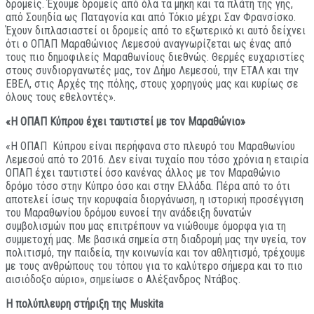
δρομείς. Έχουμε δρομείς από όλα τα μήκη και τα πλάτη της γης,
από Σουηδία ως Παταγονία και από Τόκιο μέχρι Σαν Φρανσίσκο.
Έχουν διπλασιαστεί οι δρομείς από το εξωτερικό κι αυτό δείχνει
ότι ο ΟΠΑΠ Μαραθώνιος Λεμεσού αναγνωρίζεται ως ένας από
τους πιο δημοφιλείς Μαραθωνίους διεθνώς. Θερμές ευχαριστίες
στους συνδιοργανωτές μας, τον Δήμο Λεμεσού, την ΕΤΑΛ και την
ΕΒΕΛ, στις Αρχές της πόλης, στους χορηγούς μας και κυρίως σε
όλους τους εθελοντές».
«Η ΟΠΑΠ Κύπρου έχει ταυτιστεί με τον Μαραθώνιο»
«Η ΟΠΑΠ Κύπρου είναι περήφανα στο πλευρό του Μαραθωνίου
Λεμεσού από το 2016. Δεν είναι τυχαίο που τόσο χρόνια η εταιρία
ΟΠΑΠ έχει ταυτιστεί όσο κανένας άλλος με τον Μαραθώνιο
δρόμο τόσο στην Κύπρο όσο και στην Ελλάδα. Πέρα από το ότι
αποτελεί ίσως την κορυφαία διοργάνωση, η ιστορική προσέγγιση
του Μαραθωνίου δρόμου ευνοεί την ανάδειξη δυνατών
συμβολισμών που μας επιτρέπουν να νιώθουμε όμορφα για τη
συμμετοχή μας. Με βασικά σημεία στη διαδρομή μας την υγεία, τον
πολιτισμό, την παιδεία, την κοινωνία και τον αθλητισμό, τρέχουμε
με τους ανθρώπους του τόπου για το καλύτερο σήμερα και το πιο
αισιόδοξο αύριο», σημείωσε ο Αλέξανδρος Ντάβος.
Η πολύπλευρη στήριξη της
Muskita