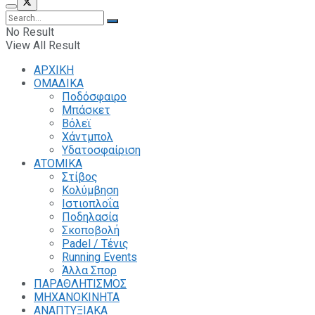
No Result
View All Result
ΑΡΧΙΚΗ
ΟΜΑΔΙΚΑ
Ποδόσφαιρο
Μπάσκετ
Βόλεϊ
Χάντμπολ
Υδατοσφαίριση
ΑΤΟΜΙΚΑ
Στίβος
Κολύμβηση
Ιστιοπλοΐα
Ποδηλασία
Σκοποβολή
Padel / Τένις
Running Events
Άλλα Σπορ
ΠΑΡΑΘΛΗΤΙΣΜΟΣ
ΜΗΧΑΝΟΚΙΝΗΤΑ
ΑΝΑΠΤΥΞΙΑΚΑ