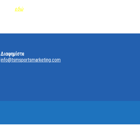
 το app
εδώ
.
Διαφημίστε
info@tsmsportsmarketing.com