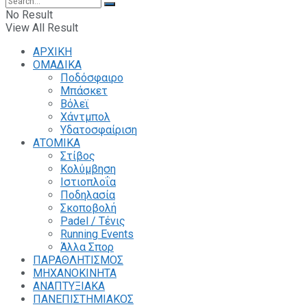
No Result
View All Result
ΑΡΧΙΚΗ
ΟΜΑΔΙΚΑ
Ποδόσφαιρο
Μπάσκετ
Βόλεϊ
Χάντμπολ
Υδατοσφαίριση
ΑΤΟΜΙΚΑ
Στίβος
Κολύμβηση
Ιστιοπλοΐα
Ποδηλασία
Σκοποβολή
Padel / Τένις
Running Events
Άλλα Σπορ
ΠΑΡΑΘΛΗΤΙΣΜΟΣ
ΜΗΧΑΝΟΚΙΝΗΤΑ
ΑΝΑΠΤΥΞΙΑΚΑ
ΠΑΝΕΠΙΣΤΗΜΙΑΚΟΣ