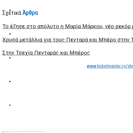
ΠΑΡΑΘΛΗΤΙΣΜΟΣ
Σχετικά
Άρθρα
To έζησε στο απόλυτο η Μαρία Μάρκου, νέο ρεκόρ 
ΜΗΧΑΝΟΚΙΝΗΤΑ
Xρυσά μετάλλια για τους Πενταρά και Μπέρο στην 
Στην Τσεχία Πενταράς και Μπέρος
ΑΝΑΠΤΥΞΙΑΚΑ
Εγγραφές γίνονται online στο πιο κάτω link:
www.ticketmaster.cy/sh
Εγγραφές μπορούν να γίνουν και online την ημέρα της εκδήλωσης η 
ΠΑΝΕΠΙΣΤΗΜΙΑΚΟΣ
«Είναι σημαντικό για εμάς να αγκαλιαστεί η προσπάθεια μας από ε
προσωπικό των εταιριών να μπουν στη θέση ενός ατόμου με αναπη
The All Sportcaster
Αγώνες «Παρίσι 2024».
Πληροφορίες για την εκδήλωση
Το «Blackened Goggle Challenge», το οποίο διοργανώνεται για δεύ