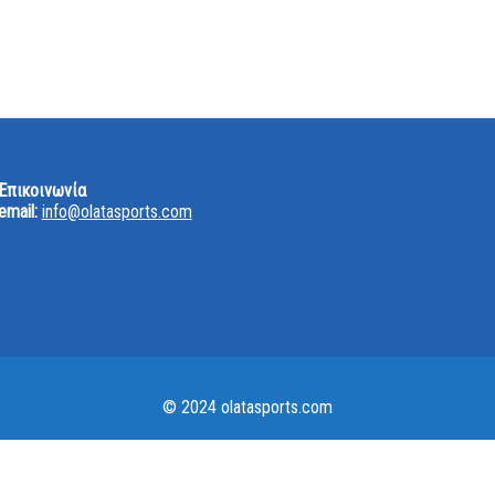
 Mobile App της Τράπεζας Κύπρου. Μάθε περισσότερα και κατέβασέ
Επικοινωνία
email:
info@olatasports.com
© 2024 olatasports.com