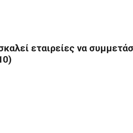
καλεί εταιρείες να συμμετάσ
10)
ά στη Φιλανθρωπική Ημερίδα Κολύμβησης «Blackened Goggle Challen
ν μπορούν να στηρίξουν την δράση.
στο Ολυμπιακό Κολυμβητήριο Λεμεσού. Κάθε οργανισμός έχει τη δυνα