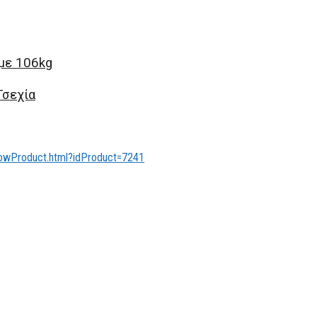
με 106kg
Τσεχία
owProduct.html?idProduct=7241
οποία τελεί υπό την αιγίδα του ΚΟΑ.
ταιρείες και οργανισμούς, ώστε να δυναμώσει το μήνυμά ισότητας κα
ρία» σημειώνει η Πελενδρίτου, τρις Χρυσή Παραολυμπιονίκης, που 
τερη συνεχή χρονιά από την Παραολυμπιονίκη μας, θέλει πρωτίστως ν