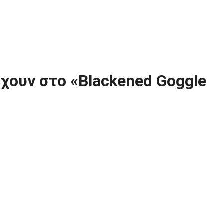
χουν στο «Blackened Goggle
ge» που διοργανώνει η Καρολίνα Πελενδρίτου την Κυριακή (13/10)
τότητα να εγγράψει έως δέκα άτομα, συμμετέχοντας στην εταιρική