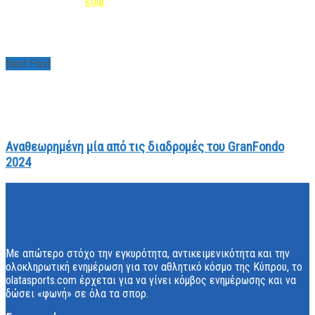
κατέβασέ το app
εδώ
https://www.youtube.com/watch?v=GEVnSoP49hI
Next Post
Αναθεωρημένη μία από τις διαδρομές του GranFondo
2024
Με απώτερο στόχο την εγκυρότητα, αντικειμενικότητα και την
ολοκληρωτική ενημέρωση για τον αθλητικό κόσμο της Κύπρου, το
olatasports.com έρχεται για να γίνει κόμβος ενημέρωσης και να
δώσει «φωνή» σε όλα τα σπορ.