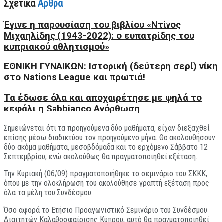
Σχετικά
Άρθρα
Έγινε η παρουσίαση του βιβλίου «Ντίνος
Μιχαηλίδης (1943-2022): ο ευπατρίδης του
κυπριακού αθλητισμού»
ΕΘΝΙΚΗ ΓΥΝΑΙΚΩΝ: Ιστορική (δεύτερη σερί) νίκη
στο Nations League και πρωτιά!
Τα έδωσε όλα και αποχαιρέτησε με ψηλά το
κεφάλι η Sabbianco Ανόρθωση
Σημειώνεται ότι τα προηγούμενα δύο μαθήματα, είχαν διεξαχθεί
επίσης μέσω διαδικτύου τον προηγούμενο μήνα. Θα ακολουθήσουν
δύο ακόμα μαθήματα, μεσοβδόμαδα και το ερχόμενο Σάββατο 12
Σεπτεμβρίου, ενώ ακολούθως θα πραγματοποιηθεί εξέταση.
Την Κυριακή (06/09) πραγματοποιήθηκε το σεμινάριο του ΣΚΚΚ,
όπου με την ολοκλήρωση του ακολούθησε γραπτή εξέταση προς
όλα τα μέλη του Συνδέσμου.
Όσο αφορά το Ετήσιο Προαγωνιστικό Σεμινάριο του Συνδέσμου
Διαιτητών Καλαθοσφαίρισης Κύπρου, αυτό θα πραγματοποιηθεί