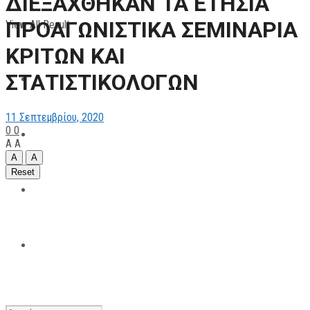
ΔΙΕΞΑΧΘΗΚΑΝ ΤΑ ΕΤΗΣΙΑ
ΠΡΟΑΓΩΝΙΣΤΙΚΑ ΣΕΜΙΝΑΡΙΑ
View All Result
ΠΑΡΑΘΛΗΤΙΣΜΟΣ
ΚΡΙΤΩΝ ΚΑΙ
ΣΤΑΤΙΣΤΙΚΟΛΟΓΩΝ
ΜΗΧΑΝΟΚΙΝΗΤΑ
11 Σεπτεμβρίου, 2020
0
0
ΑΝΑΠΤΥΞΙΑΚΑ
A
A
A
A
Reset
ΠΑΝΕΠΙΣΤΗΜΙΑΚΟΣ
The All Sportcaster