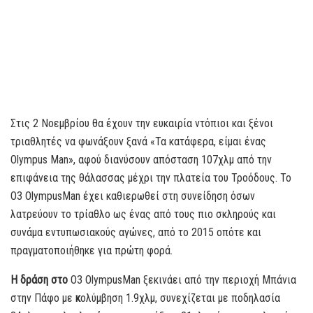
Στις 2 Νοεμβρίου θα έχουν την ευκαιρία ντόπιοι και ξένοι
τριαθλητές να φωνάξουν ξανά «Τα κατάφερα, είμαι ένας
Olympus Man», αφού διανύσουν απόσταση 107χλμ από την
επιφάνεια της θάλασσας μέχρι την πλατεία του Τροόδους. Το
O3 OlympusMan έχει καθιερωθεί στη συνείδηση όσων
λατρεύουν το τρίαθλο ως ένας από τους πιο σκληρούς και
συνάμα εντυπωσιακούς αγώνες, από το 2015 οπότε και
πραγματοποιήθηκε για πρώτη φορά.
Η δράση στο
O3 OlympusMan ξεκινάει από την περιοχή Μπάνια
στην Πάφο με
κ
ολύμβηση 1.9χλμ, συνεχίζεται με ποδηλασία