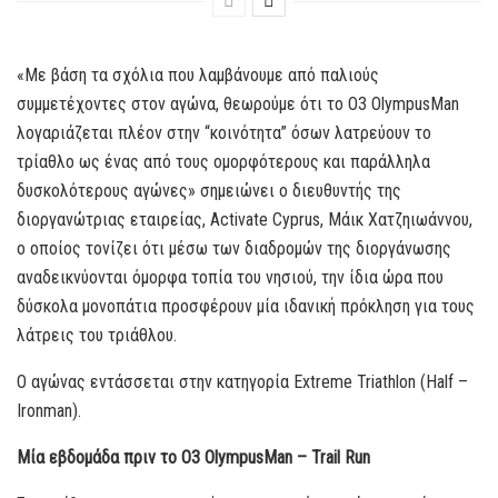
«Με βάση τα σχόλια που λαμβάνουμε από παλιούς
συμμετέχοντες στον αγώνα, θεωρούμε ότι το O3 OlympusMan
λογαριάζεται πλέον στην “κοινότητα” όσων λατρεύουν το
τρίαθλο ως ένας από τους ομορφότερους και παράλληλα
δυσκολότερους αγώνες» σημειώνει ο διευθυντής της
διοργανώτριας εταιρείας, Activate Cyprus, Μάικ Χατζηιωάννου,
ο οποίος τονίζει ότι μέσω των διαδρομών της διοργάνωσης
αναδεικνύονται όμορφα τοπία του νησιού, την ίδια ώρα που
δύσκολα μονοπάτια προσφέρουν μία ιδανική πρόκληση για τους
λάτρεις του τριάθλου.
Ο αγώνας εντάσσεται στην κατηγορία Extreme Triathlon (Half –
Ironman).
Μία εβδομάδα πριν το Ο3
OlympusMan
–
Trail
Run