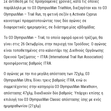
Σε αντίθεση με τις προηγούμενες χρονιές, κατά τις οποίες
παράλληλα με το O3 OlympusMan Τriathlon, διεξαγόταν και το O3
OlympusMan – Τrail Run, τη φετινή σεζόν η Activate Cyprus
καινοτομεί πραγματοποιώντας τους δύο αγώνες σε
διαφορετικές ημερομηνίες, σε διάστημα μίας εβδομάδας.
Το O3 OlympusMan – Τrail, το οποίο αφορά ορεινό τρέξιμο, θα
γίνει στις 26 Οκτωβρίου, στην περιοχή του Τροόδους. Ο αγώνας
είναι τοποθετημένος στο καλεντάρι της Διεθνούς Οργάνωσης
Ορεινού Τρεξίματος – ΙΤRA (International Trail Run Association)
προσφέροντας βαθμούς ITRA.
Ο αγώνας με την πιο μεγάλη απόσταση των 72χλμ, O3
ΟlympusMan Ultra, δίνει τρεις βαθμούς ITRA, ενώ οι
συμμετέχοντες στην κατηγορία O3 ΟlympusMan Marathon+,
απόστασης 47χλμ, διεκδικούν δύο βαθμούς. Υπάρχει επίσης η
επιλογή του O3 ΟlympusMan Classic απόστασης ίσης με ενός
ημιμαραθωνίου (21χλμ).