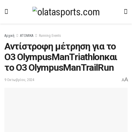
Αρχική
ΑΤΟΜΙΚΑ
Running Events
Αντίστροφη μέτρηση για το
O3 OlympusManΤriathlonκαι
το O3 OlympusManΤrailRun
A
9 Οκτωβρίου, 2024
A