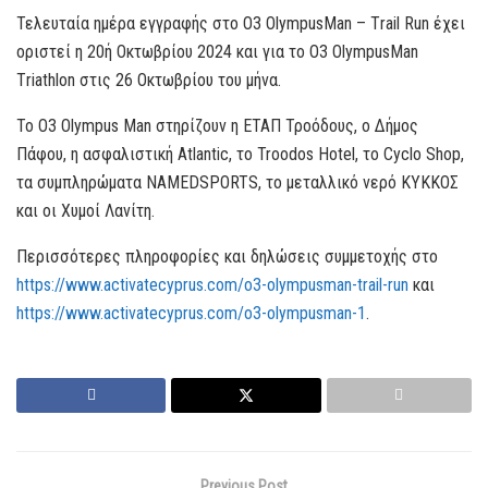
Τελευταία ημέρα εγγραφής στο O3 OlympusMan – Τrail Run έχει
οριστεί η 20ή Οκτωβρίου 2024 και για το O3 ΟlympusMan
Τriathlon στις 26 Οκτωβρίου του μήνα.
Το Ο3 Olympus Man στηρίζουν η ΕΤΑΠ Τροόδους, ο Δήμος
Πάφου, η ασφαλιστική Atlantic, το Troodos Hotel, το Cyclo Shop,
τα συμπληρώματα ΝΑΜEDSPORTS, το μεταλλικό νερό ΚΥΚΚΟΣ
και οι Χυμοί Λανίτη.
Περισσότερες πληροφορίες και δηλώσεις συμμετοχής στο
https://www.activatecyprus.com/o3-olympusman-trail-run
και
https://www.activatecyprus.com/o3-olympusman-1
.
Previous Post